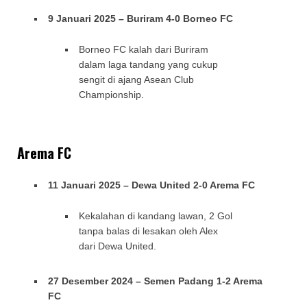
9 Januari 2025 – Buriram 4-0 Borneo FC
Borneo FC kalah dari Buriram
dalam laga tandang yang cukup
sengit di ajang Asean Club
Championship.
Arema FC
11 Januari 2025 – Dewa United 2-0 Arema FC
Kekalahan di kandang lawan, 2 Gol
tanpa balas di lesakan oleh Alex
dari Dewa United.
27 Desember 2024 – Semen Padang 1-2 Arema
FC