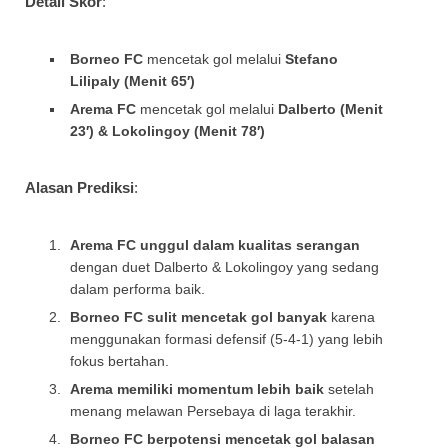
Detail Skor
:
Borneo FC
mencetak gol melalui
Stefano
Lilipaly (Menit 65′)
Arema FC
mencetak gol melalui
Dalberto (Menit
23′) & Lokolingoy (Menit 78′)
Alasan Prediksi
:
Arema FC unggul dalam kualitas serangan
dengan duet Dalberto & Lokolingoy yang sedang
dalam performa baik.
Borneo FC sulit mencetak gol banyak
karena
menggunakan formasi defensif (5-4-1) yang lebih
fokus bertahan.
Arema memiliki momentum lebih baik
setelah
menang melawan Persebaya di laga terakhir.
Borneo FC berpotensi mencetak gol balasan