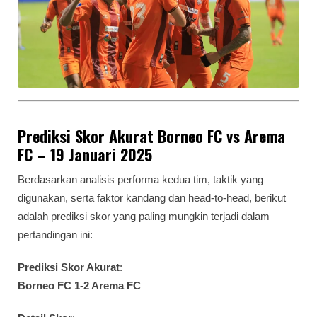
Prediksi Skor Akurat Borneo FC vs Arema
FC – 19 Januari 2025
Berdasarkan analisis performa kedua tim, taktik yang
digunakan, serta faktor kandang dan head-to-head, berikut
adalah prediksi skor yang paling mungkin terjadi dalam
pertandingan ini:
Prediksi Skor Akurat
:
Borneo FC 1-2 Arema FC