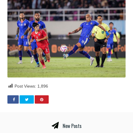
Post Views:
1,896
New Posts