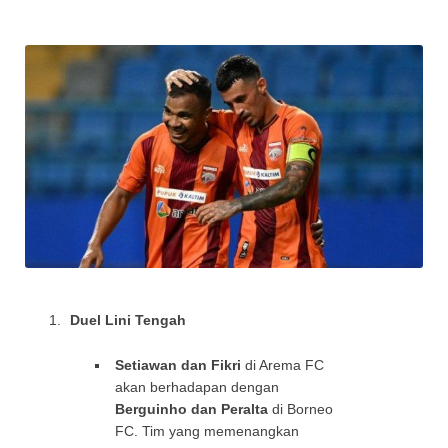
Duel Lini Tengah
Setiawan dan Fikri
di Arema FC
akan berhadapan dengan
Berguinho dan Peralta
di Borneo
FC. Tim yang memenangkan