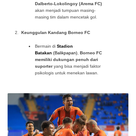
Dalberto-Lokolingoy (Arema FC)
akan menjadi tumpuan masing-
masing tim dalam mencetak gol.
Keunggulan Kandang Borneo FC
Bermain di
Stadion
Batakan
(Balikpapan)
,
Borneo FC
memiliki dukungan penuh dari
suporter
yang bisa menjadi faktor
psikologis untuk menekan lawan.