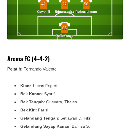
Arema FC (4-4-2)
Pelatih
: Fernando Valente
Kiper
: Lucas Frigeri
Bek Kanan
: Syarif
Bek Tengah
: Guevara, Thales
Bek Kiri
: Farisi
Gelandang Tengah
: Setiawan D, Fikri
Gelandang Sayap Kanan
: Balinsa S.