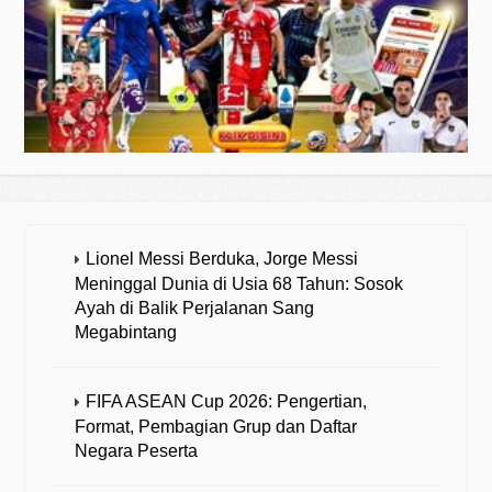
Lionel Messi Berduka, Jorge Messi
Meninggal Dunia di Usia 68 Tahun: Sosok
Ayah di Balik Perjalanan Sang
Megabintang
FIFA ASEAN Cup 2026: Pengertian,
Format, Pembagian Grup dan Daftar
Negara Peserta