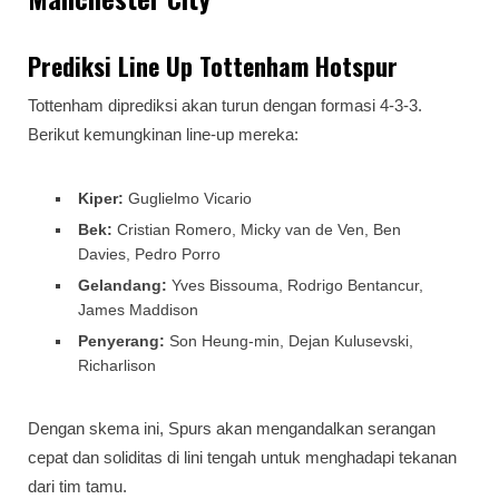
Prediksi Line Up Tottenham Hotspur
Tottenham diprediksi akan turun dengan formasi 4-3-3.
Berikut kemungkinan line-up mereka:
Kiper:
Guglielmo Vicario
Bek:
Cristian Romero, Micky van de Ven, Ben
Davies, Pedro Porro
Gelandang:
Yves Bissouma, Rodrigo Bentancur,
James Maddison
Penyerang:
Son Heung-min, Dejan Kulusevski,
Richarlison
Dengan skema ini, Spurs akan mengandalkan serangan
cepat dan soliditas di lini tengah untuk menghadapi tekanan
dari tim tamu.