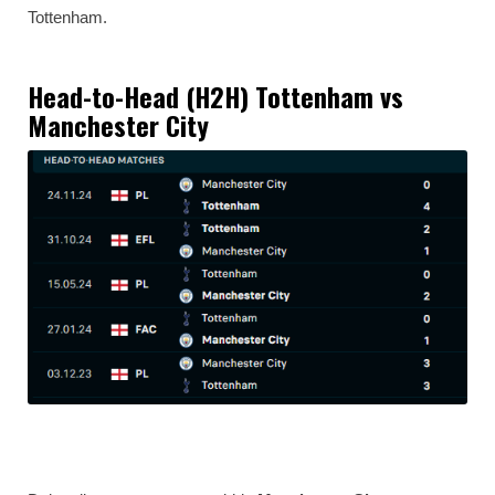
Tottenham.
Head-to-Head (H2H) Tottenham vs
Manchester City