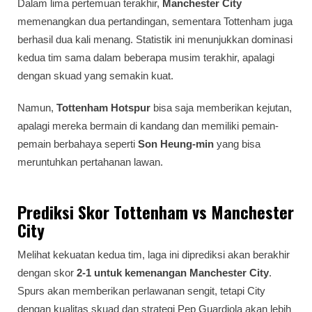
Dalam lima pertemuan terakhir,
Manchester City
memenangkan dua pertandingan, sementara Tottenham juga
berhasil dua kali menang. Statistik ini menunjukkan dominasi
kedua tim sama dalam beberapa musim terakhir, apalagi
dengan skuad yang semakin kuat.
Namun,
Tottenham Hotspur
bisa saja memberikan kejutan,
apalagi mereka bermain di kandang dan memiliki pemain-
pemain berbahaya seperti
Son Heung-min
yang bisa
meruntuhkan pertahanan lawan.
Prediksi Skor Tottenham vs Manchester
City
Melihat kekuatan kedua tim, laga ini diprediksi akan berakhir
dengan skor
2-1 untuk kemenangan Manchester City
.
Spurs akan memberikan perlawanan sengit, tetapi City
dengan kualitas skuad dan strategi Pep Guardiola akan lebih