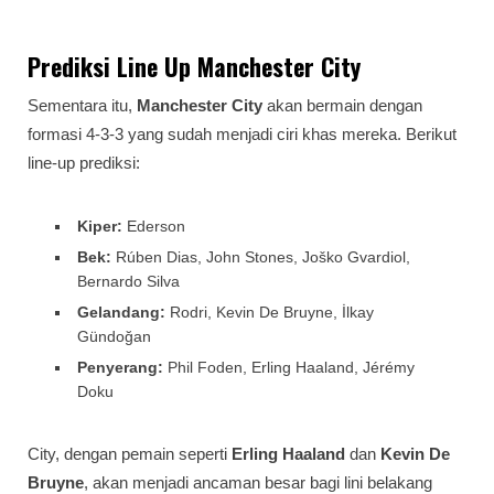
Prediksi Line Up Manchester City
Sementara itu,
Manchester City
akan bermain dengan
formasi 4-3-3 yang sudah menjadi ciri khas mereka. Berikut
line-up prediksi:
Kiper:
Ederson
Bek:
Rúben Dias, John Stones, Joško Gvardiol,
Bernardo Silva
Gelandang:
Rodri, Kevin De Bruyne, İlkay
Gündoğan
Penyerang:
Phil Foden, Erling Haaland, Jérémy
Doku
City, dengan pemain seperti
Erling Haaland
dan
Kevin De
Bruyne
, akan menjadi ancaman besar bagi lini belakang