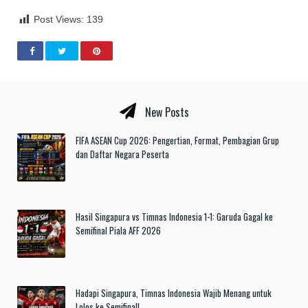
Post Views:
139
New Posts
FIFA ASEAN Cup 2026: Pengertian, Format, Pembagian Grup
dan Daftar Negara Peserta
Hasil Singapura vs Timnas Indonesia 1-1: Garuda Gagal ke
Semifinal Piala AFF 2026
Hadapi Singapura, Timnas Indonesia Wajib Menang untuk
Lolos ke Semifinal!