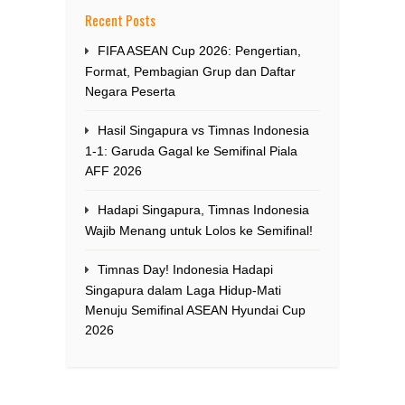
Recent Posts
FIFA ASEAN Cup 2026: Pengertian,
Format, Pembagian Grup dan Daftar
Negara Peserta
Hasil Singapura vs Timnas Indonesia
1-1: Garuda Gagal ke Semifinal Piala
AFF 2026
Hadapi Singapura, Timnas Indonesia
Wajib Menang untuk Lolos ke Semifinal!
Timnas Day! Indonesia Hadapi
Singapura dalam Laga Hidup-Mati
Menuju Semifinal ASEAN Hyundai Cup
2026