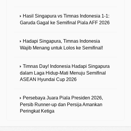
Hasil Singapura vs Timnas Indonesia 1-1:
Garuda Gagal ke Semifinal Piala AFF 2026
Hadapi Singapura, Timnas Indonesia
Wajib Menang untuk Lolos ke Semifinal!
Timnas Day! Indonesia Hadapi Singapura
dalam Laga Hidup-Mati Menuju Semifinal
ASEAN Hyundai Cup 2026
Persebaya Juara Piala Presiden 2026,
Persib Runner-up dan Persija Amankan
Peringkat Ketiga