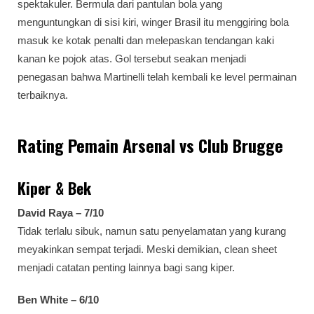
spektakuler. Bermula dari pantulan bola yang
menguntungkan di sisi kiri, winger Brasil itu menggiring bola
masuk ke kotak penalti dan melepaskan tendangan kaki
kanan ke pojok atas. Gol tersebut seakan menjadi
penegasan bahwa Martinelli telah kembali ke level permainan
terbaiknya.
Rating Pemain Arsenal vs Club Brugge
Kiper & Bek
David Raya – 7/10
Tidak terlalu sibuk, namun satu penyelamatan yang kurang
meyakinkan sempat terjadi. Meski demikian, clean sheet
menjadi catatan penting lainnya bagi sang kiper.
Ben White – 6/10