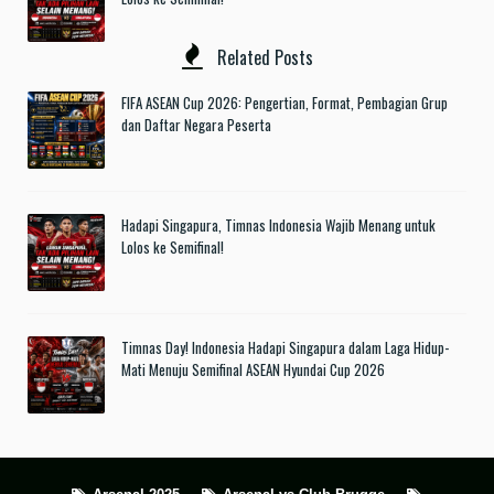
Related Posts
FIFA ASEAN Cup 2026: Pengertian, Format, Pembagian Grup
dan Daftar Negara Peserta
Hadapi Singapura, Timnas Indonesia Wajib Menang untuk
Lolos ke Semifinal!
Timnas Day! Indonesia Hadapi Singapura dalam Laga Hidup-
Mati Menuju Semifinal ASEAN Hyundai Cup 2026