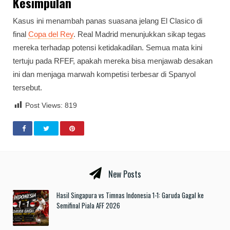
Kesimpulan
Kasus ini menambah panas suasana jelang El Clasico di
final
Copa del Rey
. Real Madrid menunjukkan sikap tegas
mereka terhadap potensi ketidakadilan. Semua mata kini
tertuju pada RFEF, apakah mereka bisa menjawab desakan
ini dan menjaga marwah kompetisi terbesar di Spanyol
tersebut.
Post Views:
819
New Posts
Hasil Singapura vs Timnas Indonesia 1-1: Garuda Gagal ke
Semifinal Piala AFF 2026