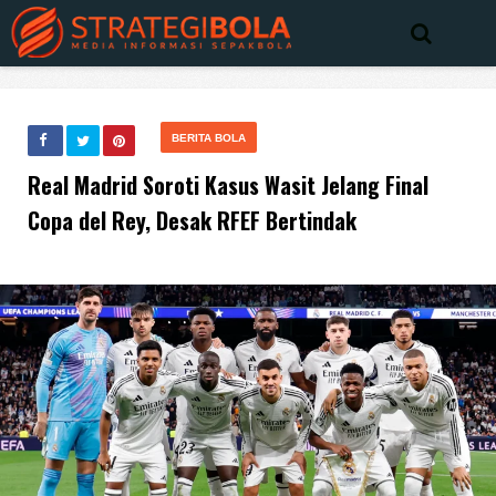
BERITA BOLA
Real Madrid Soroti Kasus Wasit Jelang Final
Copa del Rey, Desak RFEF Bertindak