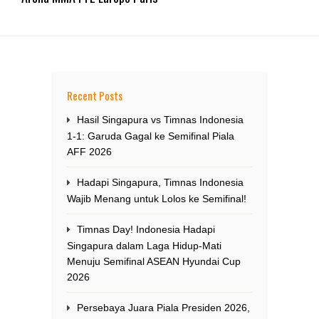
Recent Posts
Hasil Singapura vs Timnas Indonesia
1-1: Garuda Gagal ke Semifinal Piala
AFF 2026
Hadapi Singapura, Timnas Indonesia
Wajib Menang untuk Lolos ke Semifinal!
Timnas Day! Indonesia Hadapi
Singapura dalam Laga Hidup-Mati
Menuju Semifinal ASEAN Hyundai Cup
2026
Persebaya Juara Piala Presiden 2026,