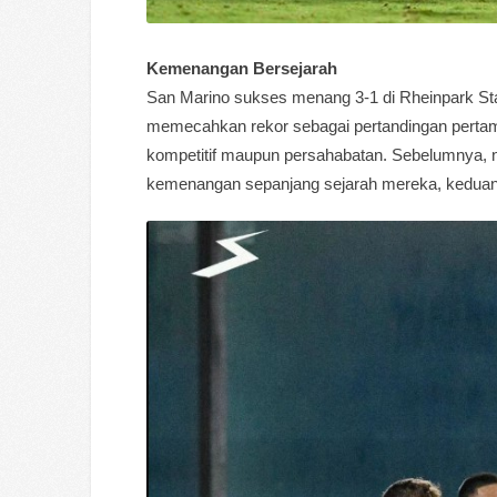
Kemenangan Bersejarah
San Marino sukses menang 3-1 di Rheinpark Stad
memecahkan rekor sebagai pertandingan pertama
kompetitif maupun persahabatan. Sebelumnya, n
kemenangan sepanjang sejarah mereka, keduan