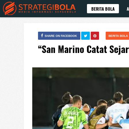
BERITA BOLA
A
SHARE ON FACEBOOK
BERITA BOLA
“San Marino Catat Sejar