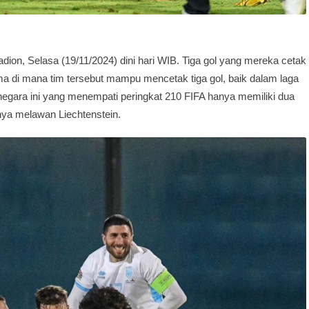
ion, Selasa (19/11/2024) dini hari WIB. Tiga gol yang mereka cetak
 di mana tim tersebut mampu mencetak tiga gol, baik dalam laga
egara ini yang menempati peringkat 210 FIFA hanya memiliki dua
ya melawan Liechtenstein.