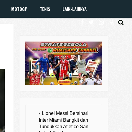
MOTOGP
TENIS
LAIN-LAINNYA
Lionel Messi Bersinar!
Inter Miami Bangkit dan
Tundukkan Atletico San