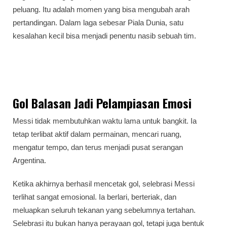
peluang. Itu adalah momen yang bisa mengubah arah
pertandingan. Dalam laga sebesar Piala Dunia, satu
kesalahan kecil bisa menjadi penentu nasib sebuah tim.
Gol Balasan Jadi Pelampiasan Emosi
Messi tidak membutuhkan waktu lama untuk bangkit. Ia
tetap terlibat aktif dalam permainan, mencari ruang,
mengatur tempo, dan terus menjadi pusat serangan
Argentina.
Ketika akhirnya berhasil mencetak gol, selebrasi Messi
terlihat sangat emosional. Ia berlari, berteriak, dan
meluapkan seluruh tekanan yang sebelumnya tertahan.
Selebrasi itu bukan hanya perayaan gol, tetapi juga bentuk