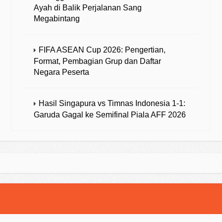
Ayah di Balik Perjalanan Sang
Megabintang
FIFA ASEAN Cup 2026: Pengertian,
Format, Pembagian Grup dan Daftar
Negara Peserta
Hasil Singapura vs Timnas Indonesia 1-1:
Garuda Gagal ke Semifinal Piala AFF 2026