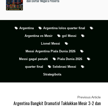
dan Daftar Negara Peserta
Argentina
Argentina lolos quarter final
Argentina vs Mesir
gol Messi
Lionel Messi
Messi Argentina Piala Dunia 2026
Messi gagal penalti
Piala Dunia 2026
quarter final
Selebrasi Messi
Strategibola
Previous Article
Argentina Bangkit Dramatis! Taklukkan Mesir 3-2 dan