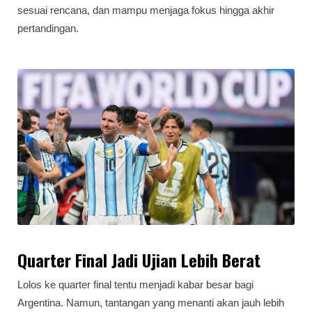
sesuai rencana, dan mampu menjaga fokus hingga akhir
pertandingan.
Quarter Final Jadi Ujian Lebih Berat
Lolos ke quarter final tentu menjadi kabar besar bagi
Argentina. Namun, tantangan yang menanti akan jauh lebih