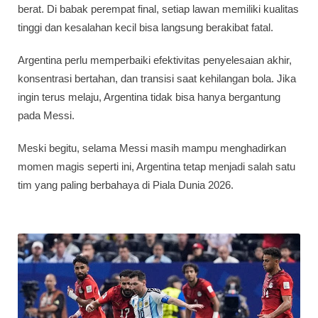
berat. Di babak perempat final, setiap lawan memiliki kualitas
tinggi dan kesalahan kecil bisa langsung berakibat fatal.
Argentina perlu memperbaiki efektivitas penyelesaian akhir,
konsentrasi bertahan, dan transisi saat kehilangan bola. Jika
ingin terus melaju, Argentina tidak bisa hanya bergantung
pada Messi.
Meski begitu, selama Messi masih mampu menghadirkan
momen magis seperti ini, Argentina tetap menjadi salah satu
tim yang paling berbahaya di Piala Dunia 2026.