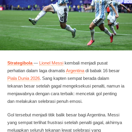
Strategibola
—
Lionel Messi
kembali menjadi pusat
perhatian dalam laga dramatis
Argentina
di babak 16 besar
Piala Dunia 2026
. Sang kapten sempat berada dalam
tekanan besar setelah gagal mengeksekusi penalti, namun ia
menjawabnya dengan cara terbaik: mencetak gol penting
dan melakukan selebrasi penuh emosi.
Gol tersebut menjadi titik balik besar bagi Argentina. Messi
yang sempat terlihat frustrasi setelah penalti gagal, akhirnya
meluapkan seluruh tekanan lewat selebrasi yang