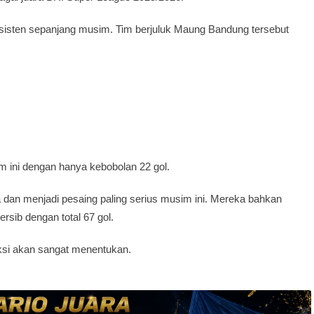
onsisten sepanjang musim. Tim berjuluk Maung Bandung tersebut
im ini dengan hanya kebobolan 22 gol.
a dan menjadi pesaing paling serius musim ini. Mereka bahkan
Persib dengan total 67 gol.
iksi akan sangat menentukan.