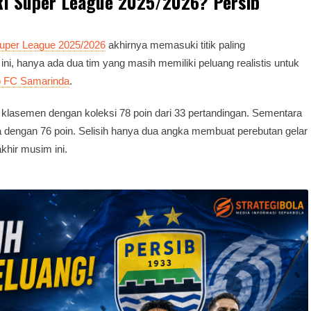
BRI Super League 2025/2026? Persib
uper League 2025/2026
akhirnya memasuki titik paling
i, hanya ada dua tim yang masih memiliki peluang realistis untuk
o FC Samarinda
.
 klasemen dengan koleksi 78 poin dari 33 pertandingan. Sementara
a dengan 76 poin. Selisih hanya dua angka membuat perebutan gelar
khir musim ini.