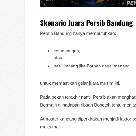
Skenario Juara Persib Bandung
Persib Bandung hanya membutuhkan:
kemenangan,
atau
hasil imbang jika Borneo gagal menang
untuk memastikan gelar juara musim ini.
Pada pekan terakhir nanti, Persib akan menghad
Bermain di hadapan ribuan Bobotoh tentu menja
Atmosfer kandang diperkirakan menjadi faktor 
maksimal.