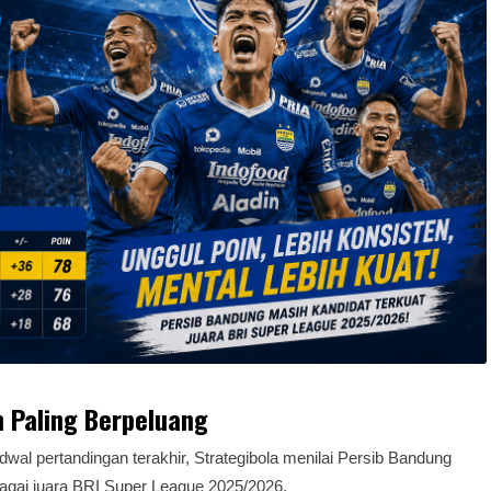
h Paling Berpeluang
adwal pertandingan terakhir, Strategibola menilai Persib Bandung
bagai juara BRI Super League 2025/2026.