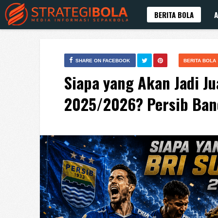
BERITA BOLA
A
SHARE ON FACEBOOK
BERITA BOLA
Siapa yang Akan Jadi J
2025/2026? Persib Ban