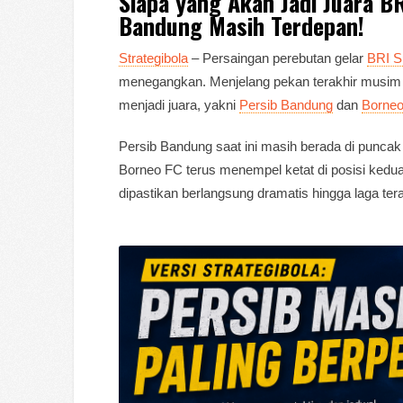
Siapa yang Akan Jadi Juara 
Bandung Masih Terdepan!
Strategibola
– Persaingan perebutan gelar
BRI S
menegangkan. Menjelang pekan terakhir musim in
menjadi juara, yakni
Persib Bandung
dan
Borne
Persib Bandung saat ini masih berada di puncak
Borneo FC terus menempel ketat di posisi kedu
dipastikan berlangsung dramatis hingga laga tera