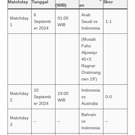
Matchday
Tanggal
Skor
(WIB)
an
6
Arab
Matchday
01:00
Septemb
Saudi vs
1-1
1
WIB
er 2024
Indonesia
(Musab
Fahz
Aljuwayr
45+3;
Ragnar
Oratmang
oen 19′)
10
Indonesia
Matchday
19:00
Septemb
vs
0-0
2
WIB
er 2024
Australia
Bahrain
Matchday
–
–
vs
–
3
Indonesia