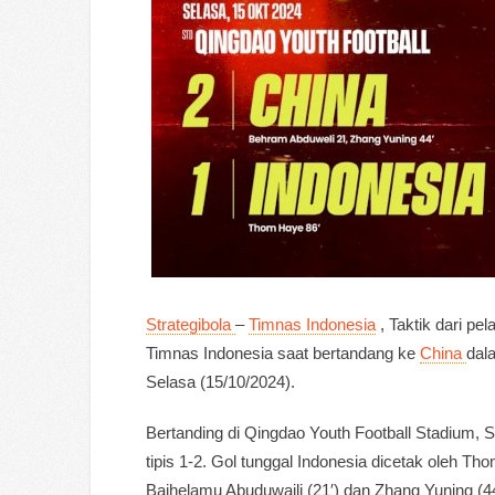
Strategibola
–
Timnas Indonesia
, Taktik dari pel
Timnas Indonesia saat bertandang ke
China
dala
Selasa (15/10/2024).
Bertanding di Qingdao Youth Football Stadium,
tipis 1-2. Gol tunggal Indonesia dicetak oleh Th
Baihelamu Abuduwaili (21′) dan Zhang Yuning (44