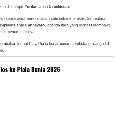
n diri tampil:
Yordania
dan
Uzbekistan
.
dari konsistensi mereka dalam satu dekade terakhir. Sementara
mimpinan
Fabio Cannavaro
, legenda Italia yang berhasil membawa
tuk pertama kalinya.
perubahan format Piala Dunia benar-benar membuka peluang lebih
la.
los ke Piala Dunia 2026