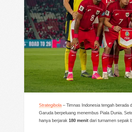
Strategibola
– Timnas Indonesia tengah berada d
Garuda berpeluang menembus Piala Dunia. Setela
hanya berjarak
180 menit
dari turnamen sepak bo