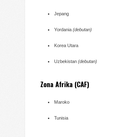
Jepang
Yordania
(debutan)
Korea Utara
Uzbekistan
(debutan)
Zona Afrika (CAF)
Maroko
Tunisia