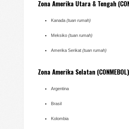
Zona Amerika Utara & Tengah (CO
Kanada
(tuan rumah)
Meksiko
(tuan rumah)
Amerika Serikat
(tuan rumah)
Zona Amerika Selatan (CONMEBOL
Argentina
Brasil
Kolombia