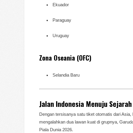
Ekuador
Paraguay
Uruguay
Zona Oseania (OFC)
Selandia Baru
Jalan Indonesia Menuju Sejarah
Dengan tersisanya satu tiket otomatis dari Asia,
mengalahkan dua lawan kuat di grupnya, Garuda
Piala Dunia 2026.