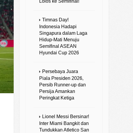
Lolos ke Semifinal!
Timnas Day!
Indonesia Hadapi
Singapura dalam Laga
Hidup-Mati Menuju
Semifinal ASEAN
Hyundai Cup 2026
Persebaya Juara
Piala Presiden 2026,
Persib Runner-up dan
Persija Amankan
Peringkat Ketiga
Lionel Messi Bersinar!
Inter Miami Bangkit dan
Tundukkan Atletico San