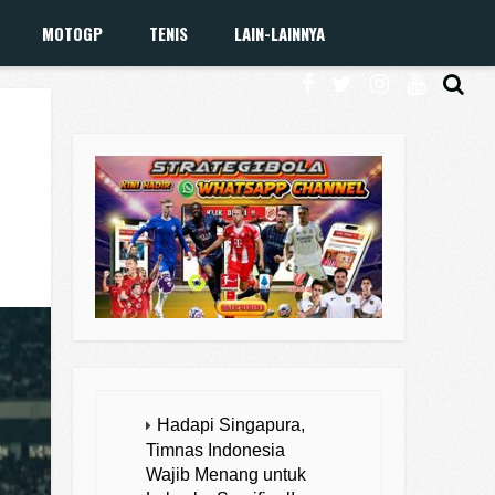
MOTOGP
TENIS
LAIN-LAINNYA
Hadapi Singapura,
Timnas Indonesia
Wajib Menang untuk