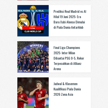
Prediksi Real Madrid vs Al
Hilal 19 Juni 2025: Era
Baru Xabi Alonso Dimulai
di Piala Dunia Antarklub
Final Liga Champions
2025: Inter Milan
Dibantai PSG 0-5, Rekor
Terpecahkan di Allianz
Arena
Jadwal & Klasemen
Kualifikasi Piala Dunia
2026 Zona Asia