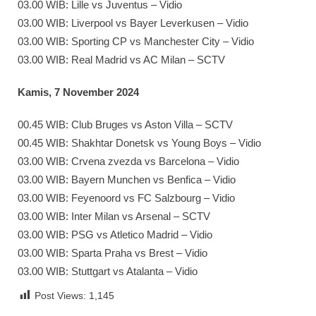
03.00 WIB: Lille vs Juventus – Vidio
03.00 WIB: Liverpool vs Bayer Leverkusen – Vidio
03.00 WIB: Sporting CP vs Manchester City – Vidio
03.00 WIB: Real Madrid vs AC Milan – SCTV
Kamis, 7 November 2024
00.45 WIB: Club Bruges vs Aston Villa – SCTV
00.45 WIB: Shakhtar Donetsk vs Young Boys – Vidio
03.00 WIB: Crvena zvezda vs Barcelona – Vidio
03.00 WIB: Bayern Munchen vs Benfica – Vidio
03.00 WIB: Feyenoord vs FC Salzbourg – Vidio
03.00 WIB: Inter Milan vs Arsenal – SCTV
03.00 WIB: PSG vs Atletico Madrid – Vidio
03.00 WIB: Sparta Praha vs Brest – Vidio
03.00 WIB: Stuttgart vs Atalanta – Vidio
Post Views:
1,145