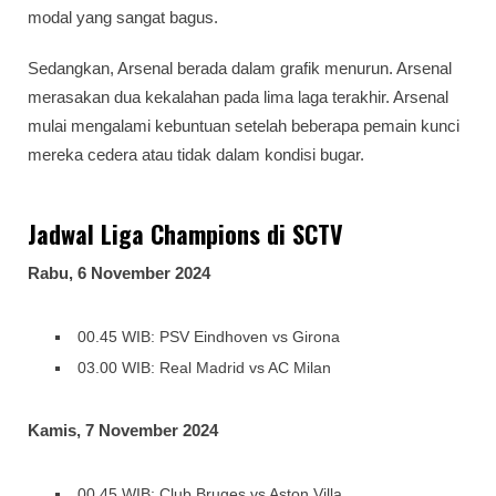
modal yang sangat bagus.
Sedangkan, Arsenal berada dalam grafik menurun. Arsenal
merasakan dua kekalahan pada lima laga terakhir. Arsenal
mulai mengalami kebuntuan setelah beberapa pemain kunci
mereka cedera atau tidak dalam kondisi bugar.
Jadwal Liga Champions di SCTV
Rabu, 6 November 2024
00.45 WIB: PSV Eindhoven vs Girona
03.00 WIB: Real Madrid vs AC Milan
Kamis, 7 November 2024
00.45 WIB: Club Bruges vs Aston Villa