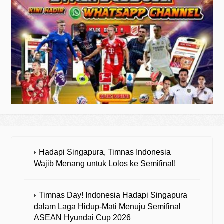
Hadapi Singapura, Timnas Indonesia
Wajib Menang untuk Lolos ke Semifinal!
Timnas Day! Indonesia Hadapi Singapura
dalam Laga Hidup-Mati Menuju Semifinal
ASEAN Hyundai Cup 2026