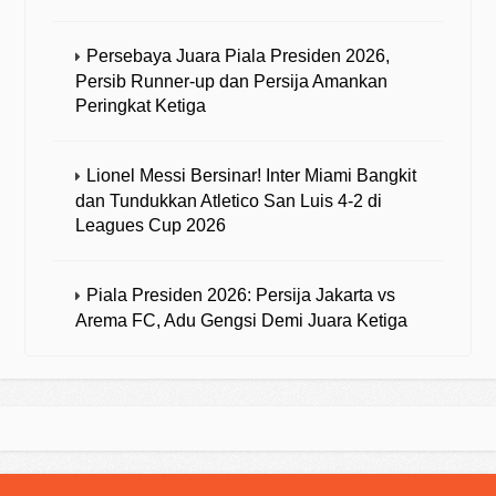
Persebaya Juara Piala Presiden 2026,
Persib Runner-up dan Persija Amankan
Peringkat Ketiga
Lionel Messi Bersinar! Inter Miami Bangkit
dan Tundukkan Atletico San Luis 4-2 di
Leagues Cup 2026
Piala Presiden 2026: Persija Jakarta vs
Arema FC, Adu Gengsi Demi Juara Ketiga