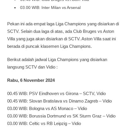
03.00 WIB: Inter Milan vs Arsenal
Pekan ini ada empat laga Liga Champions yang disiarkan di
SCTV. Selain dua laga di atas, ada Club Bruges vs Aston
Villa yang juga akan disiarkan di SCTV. Aston Villa saat ini
berada di puncak klasemen Liga Champions.
Berikut adalah jadwal Liga Champions yang disiarkan
langsung SCTV dan Vidio :
Rabu, 6 November 2024
00.45 WIB: PSV Eindhoven vs Girona – SCTV, Vidio
00.45 WIB: Slovan Bratislava vs Dinamo Zagreb – Vidio
03.00 WIB: Bologna vs AS Monaco – Vidio
03.00 WIB: Borussia Dortmund vs SK Sturm Graz – Vidio
03.00 WIB: Celtic vs RB Leipzig – Vidio