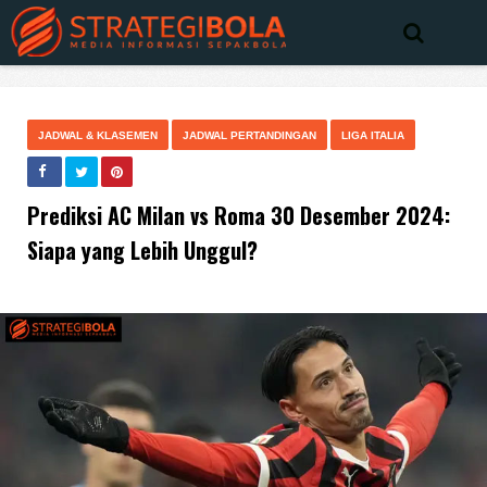
JADWAL & KLASEMEN
JADWAL PERTANDINGAN
LIGA ITALIA
Prediksi AC Milan vs Roma 30 Desember 2024:
Siapa yang Lebih Unggul?