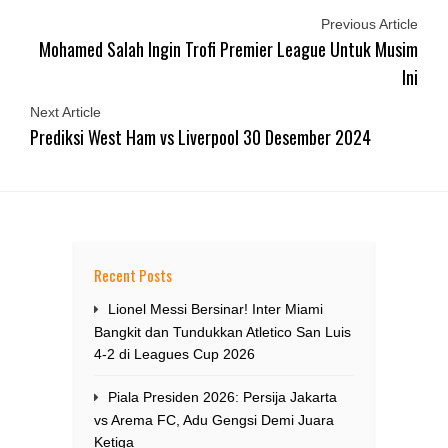
Previous Article
Mohamed Salah Ingin Trofi Premier League Untuk Musim
Ini
Next Article
Prediksi West Ham vs Liverpool 30 Desember 2024
Recent Posts
Lionel Messi Bersinar! Inter Miami
Bangkit dan Tundukkan Atletico San Luis
4-2 di Leagues Cup 2026
Piala Presiden 2026: Persija Jakarta
vs Arema FC, Adu Gengsi Demi Juara
Ketiga