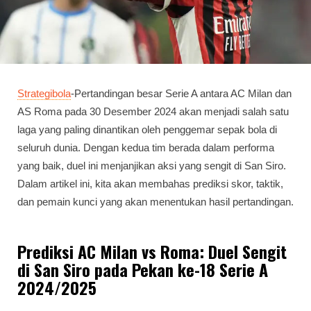
Strategibola
-Pertandingan besar Serie A antara AC Milan dan
AS Roma pada 30 Desember 2024 akan menjadi salah satu
laga yang paling dinantikan oleh penggemar sepak bola di
seluruh dunia. Dengan kedua tim berada dalam performa
yang baik, duel ini menjanjikan aksi yang sengit di San Siro.
Dalam artikel ini, kita akan membahas prediksi skor, taktik,
dan pemain kunci yang akan menentukan hasil pertandingan.
Prediksi AC Milan vs Roma: Duel Sengit
di San Siro pada Pekan ke-18 Serie A
2024/2025