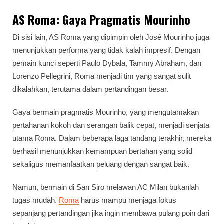
AS Roma: Gaya Pragmatis Mourinho
Di sisi lain, AS Roma yang dipimpin oleh José Mourinho juga
menunjukkan performa yang tidak kalah impresif. Dengan
pemain kunci seperti Paulo Dybala, Tammy Abraham, dan
Lorenzo Pellegrini, Roma menjadi tim yang sangat sulit
dikalahkan, terutama dalam pertandingan besar.
Gaya bermain pragmatis Mourinho, yang mengutamakan
pertahanan kokoh dan serangan balik cepat, menjadi senjata
utama Roma. Dalam beberapa laga tandang terakhir, mereka
berhasil menunjukkan kemampuan bertahan yang solid
sekaligus memanfaatkan peluang dengan sangat baik.
Namun, bermain di San Siro melawan AC Milan bukanlah
tugas mudah.
Roma
harus mampu menjaga fokus
sepanjang pertandingan jika ingin membawa pulang poin dari