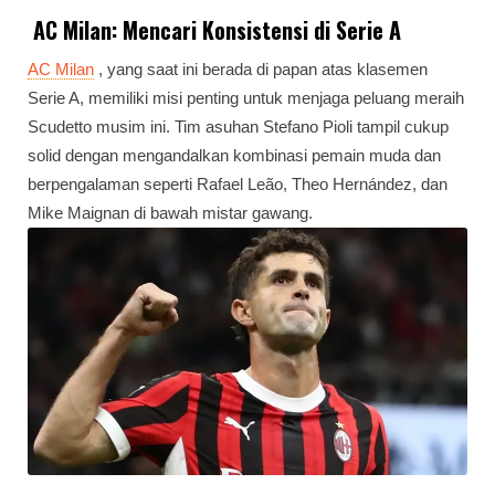
AC Milan: Mencari Konsistensi di Serie A
AC Milan
, yang saat ini berada di papan atas klasemen
Serie A, memiliki misi penting untuk menjaga peluang meraih
Scudetto musim ini. Tim asuhan Stefano Pioli tampil cukup
solid dengan mengandalkan kombinasi pemain muda dan
berpengalaman seperti Rafael Leão, Theo Hernández, dan
Mike Maignan di bawah mistar gawang.