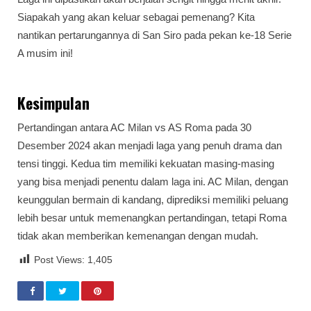
Siapakah yang akan keluar sebagai pemenang? Kita
nantikan pertarungannya di San Siro pada pekan ke-18 Serie
A musim ini!
Kesimpulan
Pertandingan antara AC Milan vs AS Roma pada 30
Desember 2024 akan menjadi laga yang penuh drama dan
tensi tinggi. Kedua tim memiliki kekuatan masing-masing
yang bisa menjadi penentu dalam laga ini. AC Milan, dengan
keunggulan bermain di kandang, diprediksi memiliki peluang
lebih besar untuk memenangkan pertandingan, tetapi Roma
tidak akan memberikan kemenangan dengan mudah.
Post Views:
1,405