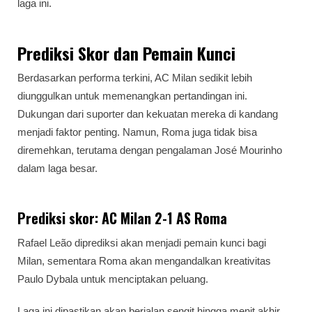
laga ini.
Prediksi Skor dan Pemain Kunci
Berdasarkan performa terkini, AC Milan sedikit lebih
diunggulkan untuk memenangkan pertandingan ini.
Dukungan dari suporter dan kekuatan mereka di kandang
menjadi faktor penting. Namun, Roma juga tidak bisa
diremehkan, terutama dengan pengalaman José Mourinho
dalam laga besar.
Prediksi skor: AC Milan 2-1 AS Roma
Rafael Leão diprediksi akan menjadi pemain kunci bagi
Milan, sementara Roma akan mengandalkan kreativitas
Paulo Dybala untuk menciptakan peluang.
Laga ini dipastikan akan berjalan sengit hingga menit akhir.