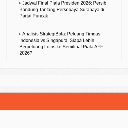
Jadwal Final Piala Presiden 2026: Persib
Bandung Tantang Persebaya Surabaya di
Partai Puncak
Analisis StrategiBola: Peluang Timnas
Indonesia vs Singapura, Siapa Lebih
Berpeluang Lolos ke Semifinal Piala AFF
2026?