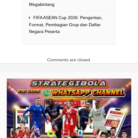
Megabintang
FIFA ASEAN Cup 2026: Pengertian,
Format, Pembagian Grup dan Daftar
Negara Peserta
Comments are closed.