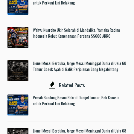
untuk Perkuat Lini Belakang
Wahyu Nugroho Ukir Sejarah di Mandalika, Yamaha Racing
Indonesia Rebut Kemenangan Perdana SS600 ARRC
Lionel Messi Berduka, Jorge Messi Meninggal Dunia di Usia 68
Tahun: Sosok Ayah di Balik Perjalanan Sang Megabintang
Related Posts
Persib Bandung Resmi Rekrut Danijel Loncar, Bek Kroasia
untuk Perkuat Lini Belakang
Lionel Messi Berduka, Jorge Messi Meninggal Dunia di Usia 68