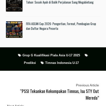
Tahun: Sosok Ayah di Balik Perjalanan Sang Megabintang
FIFA ASEAN Cup 2026: Pengertian, Format, Pembagian Grup
dan Daftar Negara Peserta
Grup G Kualifikasi Piala Asia U-17 2025
Prediksi
Timnas Indonesia U-17
Previous Article
“PSSI Tekankan Kekompakan Timnas, Isu STY Out
Mereda”
Next Article