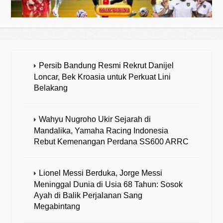
Persib Bandung Resmi Rekrut Danijel
Loncar, Bek Kroasia untuk Perkuat Lini
Belakang
Wahyu Nugroho Ukir Sejarah di
Mandalika, Yamaha Racing Indonesia
Rebut Kemenangan Perdana SS600 ARRC
Lionel Messi Berduka, Jorge Messi
Meninggal Dunia di Usia 68 Tahun: Sosok
Ayah di Balik Perjalanan Sang
Megabintang