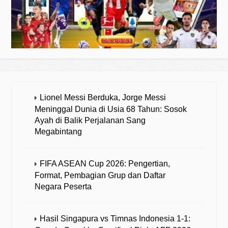
Lionel Messi Berduka, Jorge Messi
Meninggal Dunia di Usia 68 Tahun: Sosok
Ayah di Balik Perjalanan Sang
Megabintang
FIFA ASEAN Cup 2026: Pengertian,
Format, Pembagian Grup dan Daftar
Negara Peserta
Hasil Singapura vs Timnas Indonesia 1-1: