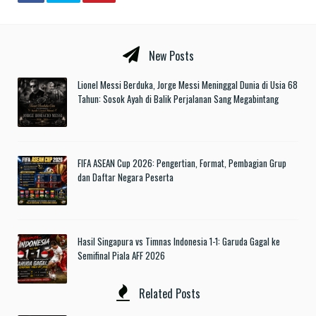
New Posts
Lionel Messi Berduka, Jorge Messi Meninggal Dunia di Usia 68
Tahun: Sosok Ayah di Balik Perjalanan Sang Megabintang
FIFA ASEAN Cup 2026: Pengertian, Format, Pembagian Grup
dan Daftar Negara Peserta
Hasil Singapura vs Timnas Indonesia 1-1: Garuda Gagal ke
Semifinal Piala AFF 2026
Related Posts