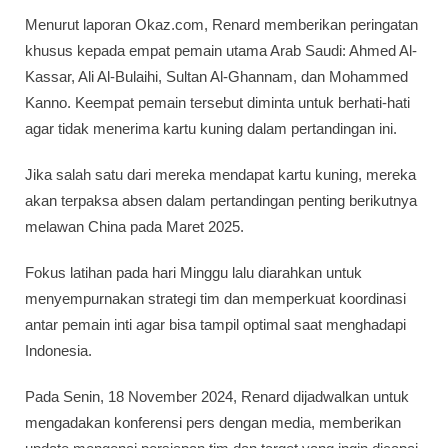
Menurut laporan Okaz.com, Renard memberikan peringatan
khusus kepada empat pemain utama Arab Saudi: Ahmed Al-
Kassar, Ali Al-Bulaihi, Sultan Al-Ghannam, dan Mohammed
Kanno. Keempat pemain tersebut diminta untuk berhati-hati
agar tidak menerima kartu kuning dalam pertandingan ini.
Jika salah satu dari mereka mendapat kartu kuning, mereka
akan terpaksa absen dalam pertandingan penting berikutnya
melawan China pada Maret 2025.
Fokus latihan pada hari Minggu lalu diarahkan untuk
menyempurnakan strategi tim dan memperkuat koordinasi
antar pemain inti agar bisa tampil optimal saat menghadapi
Indonesia.
Pada Senin, 18 November 2024, Renard dijadwalkan untuk
mengadakan konferensi pers dengan media, memberikan