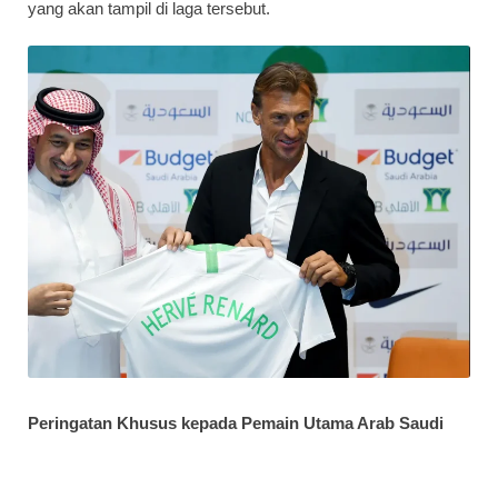
yang akan tampil di laga tersebut.
Peringatan Khusus kepada Pemain Utama Arab Saudi