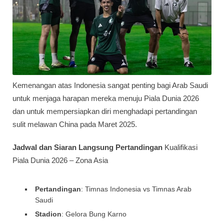
Kemenangan atas Indonesia sangat penting bagi Arab Saudi
untuk menjaga harapan mereka menuju Piala Dunia 2026
dan untuk mempersiapkan diri menghadapi pertandingan
sulit melawan China pada Maret 2025.
Jadwal dan Siaran Langsung Pertandingan
Kualifikasi
Piala Dunia 2026 – Zona Asia
Pertandingan
: Timnas Indonesia vs Timnas Arab
Saudi
Stadion
: Gelora Bung Karno