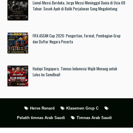
Lionel Messi Berduka, Jorge Messi Meninggal Dunia di Usia 68
Tahun: Sosok Ayah di Balik Perjalanan Sang Megabintang
FIFA ASEAN Cup 2026: Pengertian, Format, Pembagian Grup
dan Daftar Negara Peserta
Hadapi Singapura, Timnas Indonesia Wajib Menang untuk
Lolos ke Semifinal!
Herve Renard
Klasemen Grup C
Pelatih timnas Arab Saudi
Timnas Arab Saudi