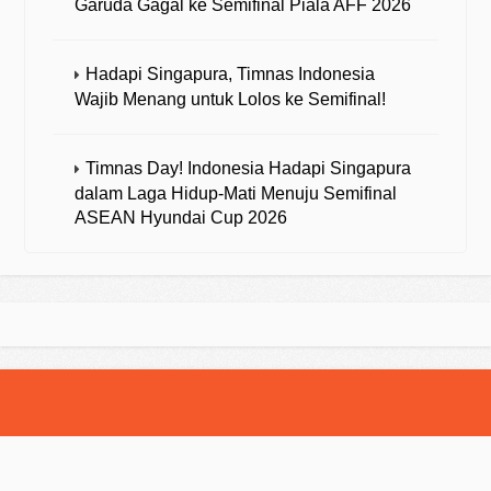
Garuda Gagal ke Semifinal Piala AFF 2026
Hadapi Singapura, Timnas Indonesia
Wajib Menang untuk Lolos ke Semifinal!
Timnas Day! Indonesia Hadapi Singapura
dalam Laga Hidup-Mati Menuju Semifinal
ASEAN Hyundai Cup 2026