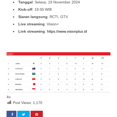
Tanggal
: Selasa, 19 November 2024
Kick-off
: 19.00 WIB
Siaran langsung
: RCTI, GTV
Live streaming
: Vision+
Link streaming
:
https://www.visionplus.id
4o
Post Views:
1,170