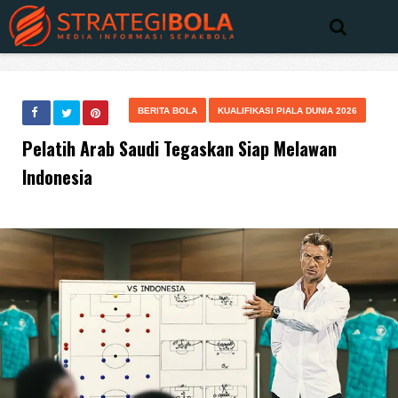
BERITA BOLA
KUALIFIKASI PIALA DUNIA 2026
Pelatih Arab Saudi Tegaskan Siap Melawan
Indonesia