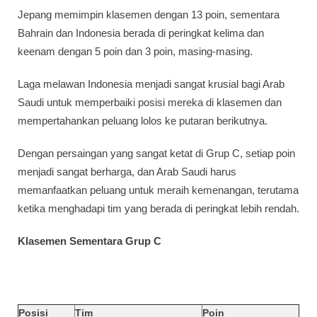
Jepang memimpin klasemen dengan 13 poin, sementara
Bahrain dan Indonesia berada di peringkat kelima dan
keenam dengan 5 poin dan 3 poin, masing-masing.
Laga melawan Indonesia menjadi sangat krusial bagi Arab
Saudi untuk memperbaiki posisi mereka di klasemen dan
mempertahankan peluang lolos ke putaran berikutnya.
Dengan persaingan yang sangat ketat di Grup C, setiap poin
menjadi sangat berharga, dan Arab Saudi harus
memanfaatkan peluang untuk meraih kemenangan, terutama
ketika menghadapi tim yang berada di peringkat lebih rendah.
Klasemen Sementara Grup C
Posisi
Tim
Poin