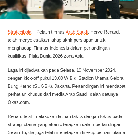
Strategibola
– Pelatih timnas
Arab Saudi
, Herve Renard,
telah menyelesaikan tahap akhir persiapan untuk
menghadapi Timnas Indonesia dalam pertandingan
kualifikasi Piala Dunia 2026 zona Asia.
Laga ini dijadwalkan pada Selasa, 19 November 2024,
dengan kick-off pukul 19.00 WIB di Stadion Utama Gelora
Bung Karno (SUGBK), Jakarta. Pertandingan ini mendapat
perhatian khusus dari media Arab Saudi, salah satunya
Okaz.com.
Renard telah melakukan latihan taktis dengan fokus pada
strategi utama yang akan diterapkan dalam pertandingan.
Selain itu, dia juga telah menetapkan line-up pemain utama