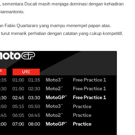
r, sementara Ducati masih menjaga dominasi dengan kehadiran
iannantonio.
dan Fabio Quartararo yang mampu menempel papan atas.
urut menarik perhatian dengan catatan yang cukup kompetitif.