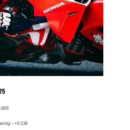
25
.809
acing – +0.136