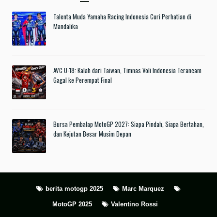
Talenta Muda Yamaha Racing Indonesia Curi Perhatian di
Mandalika
AVC U-18: Kalah dari Taiwan, Timnas Voli Indonesia Terancam
Gagal ke Perempat Final
Bursa Pembalap MotoGP 2027: Siapa Pindah, Siapa Bertahan,
dan Kejutan Besar Musim Depan
berita motogp 2025
Marc Marquez
MotoGP 2025
Valentino Rossi