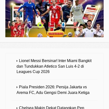
Lionel Messi Bersinar! Inter Miami Bangkit
dan Tundukkan Atletico San Luis 4-2 di
Leagues Cup 2026
Piala Presiden 2026: Persija Jakarta vs
Arema FC, Adu Gengsi Demi Juara Ketiga
Chelsea Makin Dekat Datangkan Pep