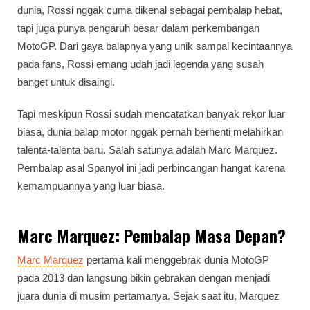
dunia, Rossi nggak cuma dikenal sebagai pembalap hebat,
tapi juga punya pengaruh besar dalam perkembangan
MotoGP. Dari gaya balapnya yang unik sampai kecintaannya
pada fans, Rossi emang udah jadi legenda yang susah
banget untuk disaingi.
Tapi meskipun Rossi sudah mencatatkan banyak rekor luar
biasa, dunia balap motor nggak pernah berhenti melahirkan
talenta-talenta baru. Salah satunya adalah Marc Marquez.
Pembalap asal Spanyol ini jadi perbincangan hangat karena
kemampuannya yang luar biasa.
Marc Marquez: Pembalap Masa Depan?
Marc Marquez
pertama kali menggebrak dunia MotoGP
pada 2013 dan langsung bikin gebrakan dengan menjadi
juara dunia di musim pertamanya. Sejak saat itu, Marquez