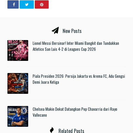
New Posts
Lionel Messi Bersinar! Inter Miami Bangkit dan Tundukkan
Atletico San Luis 4-2 di Leagues Cup 2026
Piala Presiden 2026: Persija Jakarta vs Arema FC, Adu Gengsi
Demi Juara Ketiga
Chelsea Makin Dekat Datangkan Pep Chavarria dari Rayo
Vallecano
Related Posts