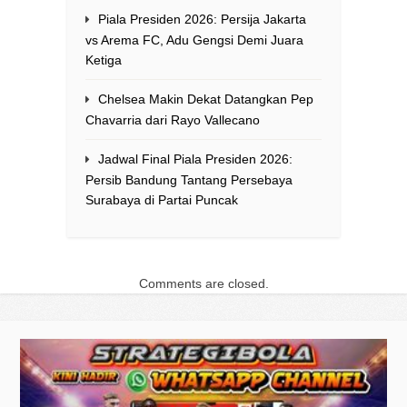
Piala Presiden 2026: Persija Jakarta
vs Arema FC, Adu Gengsi Demi Juara
Ketiga
Chelsea Makin Dekat Datangkan Pep
Chavarria dari Rayo Vallecano
Jadwal Final Piala Presiden 2026:
Persib Bandung Tantang Persebaya
Surabaya di Partai Puncak
Comments are closed.