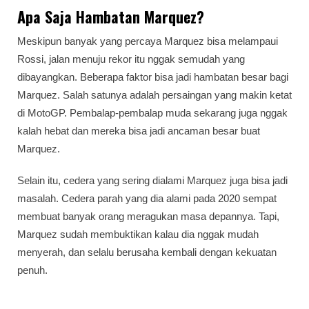
Apa Saja Hambatan Marquez?
Meskipun banyak yang percaya Marquez bisa melampaui
Rossi, jalan menuju rekor itu nggak semudah yang
dibayangkan. Beberapa faktor bisa jadi hambatan besar bagi
Marquez. Salah satunya adalah persaingan yang makin ketat
di MotoGP. Pembalap-pembalap muda sekarang juga nggak
kalah hebat dan mereka bisa jadi ancaman besar buat
Marquez.
Selain itu, cedera yang sering dialami Marquez juga bisa jadi
masalah. Cedera parah yang dia alami pada 2020 sempat
membuat banyak orang meragukan masa depannya. Tapi,
Marquez sudah membuktikan kalau dia nggak mudah
menyerah, dan selalu berusaha kembali dengan kekuatan
penuh.