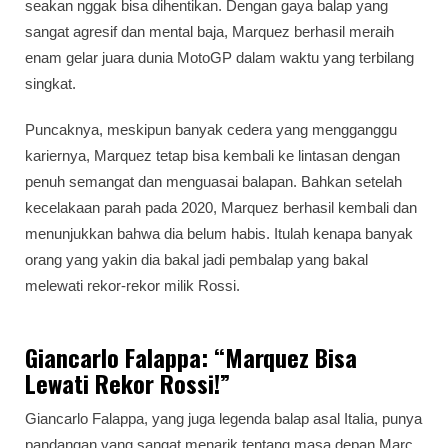
seakan nggak bisa dihentikan. Dengan gaya balap yang
sangat agresif dan mental baja, Marquez berhasil meraih
enam gelar juara dunia MotoGP dalam waktu yang terbilang
singkat.
Puncaknya, meskipun banyak cedera yang mengganggu
kariernya, Marquez tetap bisa kembali ke lintasan dengan
penuh semangat dan menguasai balapan. Bahkan setelah
kecelakaan parah pada 2020, Marquez berhasil kembali dan
menunjukkan bahwa dia belum habis. Itulah kenapa banyak
orang yang yakin dia bakal jadi pembalap yang bakal
melewati rekor-rekor milik Rossi.
Giancarlo Falappa: “Marquez Bisa
Lewati Rekor Rossi!”
Giancarlo Falappa, yang juga legenda balap asal Italia, punya
pandangan yang sangat menarik tentang masa depan Marc