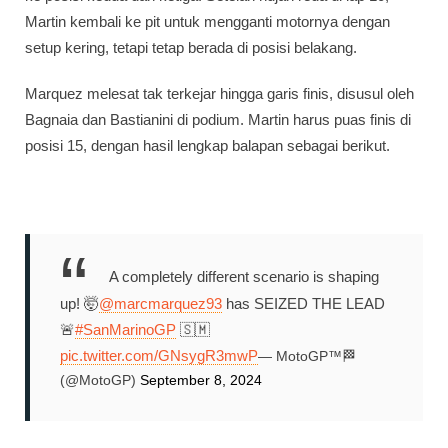
Martin kembali ke pit untuk mengganti motornya dengan
setup kering, tetapi tetap berada di posisi belakang.
Marquez melesat tak terkejar hingga garis finis, disusul oleh
Bagnaia dan Bastianini di podium. Martin harus puas finis di
posisi 15, dengan hasil lengkap balapan sebagai berikut.
A completely different scenario is shaping
up! 🤯
@marcmarquez93
has SEIZED THE LEAD
🚨
#SanMarinoGP
🇸🇲
pic.twitter.com/GNsygR3mwP
— MotoGP™🏁
(@MotoGP)
September 8, 2024