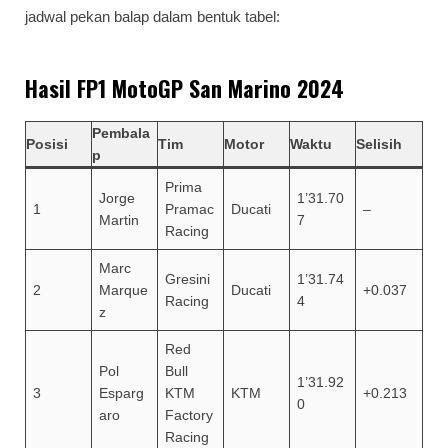
jadwal pekan balap dalam bentuk tabel:
Hasil FP1 MotoGP San Marino 2024
Pembala
Posisi
Tim
Motor
Waktu
Selisih
p
Prima
Jorge
1’31.70
1
Pramac
Ducati
–
Martin
7
Racing
Marc
Gresini
1’31.74
2
Marque
Ducati
+0.037
Racing
4
z
Red
Pol
Bull
1’31.92
3
Esparg
KTM
KTM
+0.213
0
aro
Factory
Racing