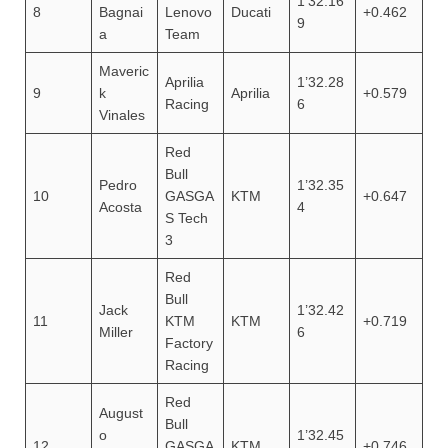
1’32.16
8
Bagnai
Lenovo
Ducati
+0.462
9
a
Team
Maveric
Aprilia
1’32.28
9
k
Aprilia
+0.579
Racing
6
Vinales
Red
Bull
Pedro
1’32.35
10
GASGA
KTM
+0.647
Acosta
4
S Tech
3
Red
Bull
Jack
1’32.42
11
KTM
KTM
+0.719
Miller
6
Factory
Racing
Red
August
Bull
o
1’32.45
12
GASGA
KTM
+0.746