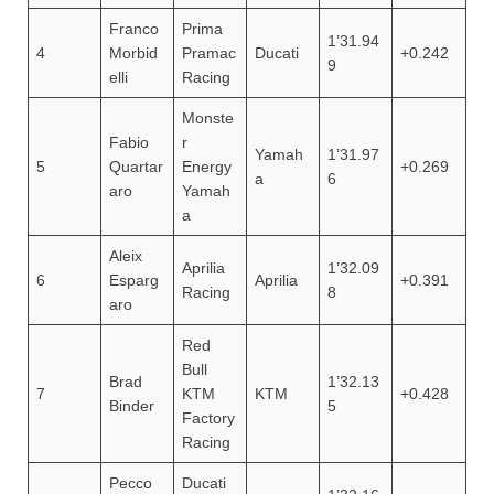
Franco
Prima
1’31.94
4
Morbid
Pramac
Ducati
+0.242
9
elli
Racing
Monste
Fabio
r
Yamah
1’31.97
5
Quartar
Energy
+0.269
a
6
aro
Yamah
a
Aleix
Aprilia
1’32.09
6
Esparg
Aprilia
+0.391
Racing
8
aro
Red
Bull
Brad
1’32.13
7
KTM
KTM
+0.428
Binder
5
Factory
Racing
Pecco
Ducati