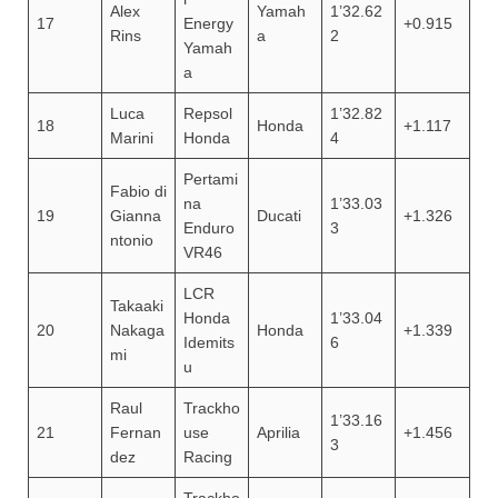
Alex
Yamah
1’32.62
17
Energy
+0.915
Rins
a
2
Yamah
a
Luca
Repsol
1’32.82
18
Honda
+1.117
Marini
Honda
4
Pertami
Fabio di
na
1’33.03
19
Gianna
Ducati
+1.326
Enduro
3
ntonio
VR46
LCR
Takaaki
Honda
1’33.04
20
Nakaga
Honda
+1.339
Idemits
6
mi
u
Raul
Trackho
1’33.16
21
Fernan
use
Aprilia
+1.456
3
dez
Racing