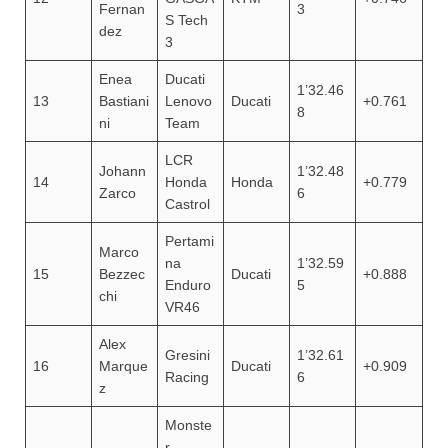
Fernan
3
S Tech
dez
3
Enea
Ducati
1’32.46
13
Bastiani
Lenovo
Ducati
+0.761
8
ni
Team
LCR
Johann
1’32.48
14
Honda
Honda
+0.779
Zarco
6
Castrol
Pertami
Marco
na
1’32.59
15
Bezzec
Ducati
+0.888
Enduro
5
chi
VR46
Alex
Gresini
1’32.61
16
Marque
Ducati
+0.909
Racing
6
z
Monste
r