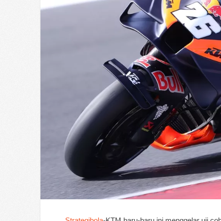
Strategibola
-KTM baru-baru ini menggelar uji co