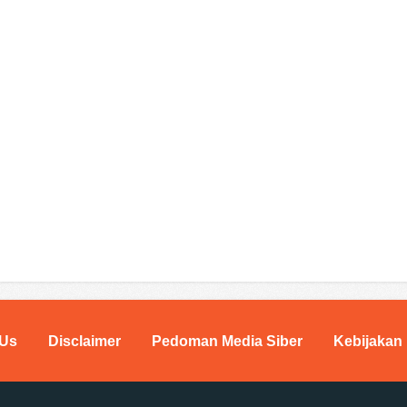
 Us
Disclaimer
Pedoman Media Siber
Kebijakan 