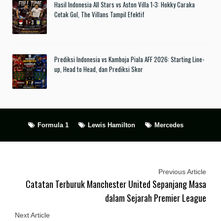
Hasil Indonesia All Stars vs Aston Villa 1-3: Hokky Caraka
Cetak Gol, The Villans Tampil Efektif
Prediksi Indonesia vs Kamboja Piala AFF 2026: Starting Line-
up, Head to Head, dan Prediksi Skor
Formula 1
Lewis Hamilton
Mercedes
Previous Article
Catatan Terburuk Manchester United Sepanjang Masa
dalam Sejarah Premier League
Next Article