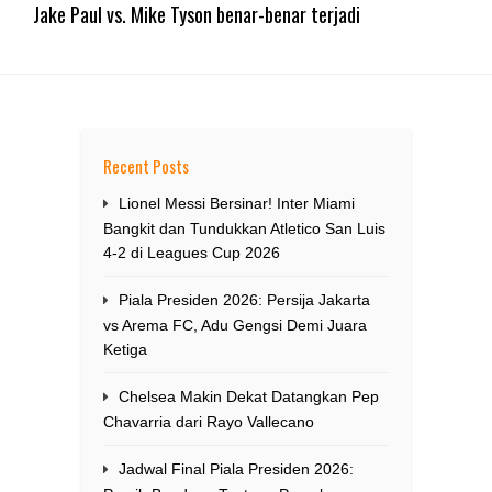
Jake Paul vs. Mike Tyson benar-benar terjadi
Recent Posts
Lionel Messi Bersinar! Inter Miami
Bangkit dan Tundukkan Atletico San Luis
4-2 di Leagues Cup 2026
Piala Presiden 2026: Persija Jakarta
vs Arema FC, Adu Gengsi Demi Juara
Ketiga
Chelsea Makin Dekat Datangkan Pep
Chavarria dari Rayo Vallecano
Jadwal Final Piala Presiden 2026: