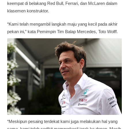
keempat di belakang Red Bull, Ferrari, dan McLaren dalam
klasemen konstruktor.
“Kami telah mengambil langkah maju yang kecil pada akhir
pekan ini,” kata Pemimpin Tim Balap Mercedes, Toto Wolff.
“Meskipun pesaing terdekat kami juga melakukan hal yang
sama, kami telah sedikit memperkecil jarak ke depan. Masih