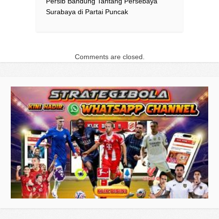
Persib Bandung Tantang Persebaya
Surabaya di Partai Puncak
Comments are closed.