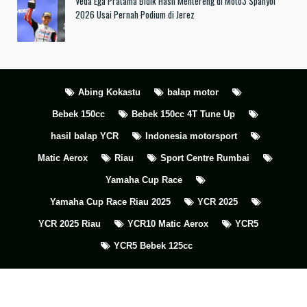
Veda Ega Pratama Bidik Hasil Mentereng di Moto3 Spanyol
2026 Usai Pernah Podium di Jerez
Abing Kokastu
balap motor
Bebek 150cc
Bebek 150cc 4T Tune Up
hasil balap YCR
Indonesia motorsport
Matic Aerox
Riau
Sport Centre Rumbai
Yamaha Cup Race
Yamaha Cup Race Riau 2025
YCR 2025
YCR 2025 Riau
YCR10 Matic Aerox
YCR5
YCR5 Bebek 125cc