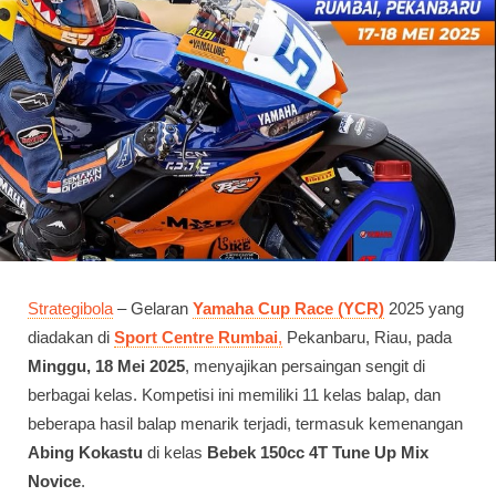
Strategibola
– Gelaran
Yamaha Cup Race (YCR)
2025 yang
diadakan di
Sport Centre Rumbai
,
Pekanbaru, Riau, pada
Minggu, 18 Mei 2025
, menyajikan persaingan sengit di
berbagai kelas. Kompetisi ini memiliki 11 kelas balap, dan
beberapa hasil balap menarik terjadi, termasuk kemenangan
Abing Kokastu
di kelas
Bebek 150cc 4T Tune Up Mix
Novice
.