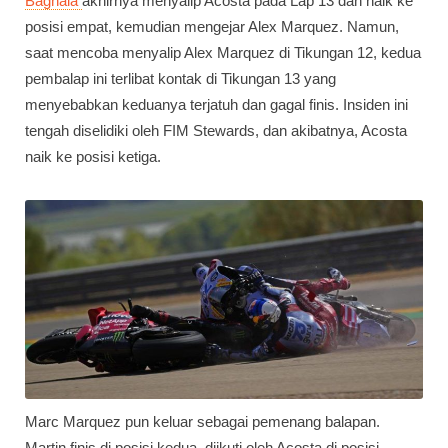
Bagnaia
akhirnya menyalip Acosta pada Lap 13 dan naik ke
posisi empat, kemudian mengejar Alex Marquez. Namun,
saat mencoba menyalip Alex Marquez di Tikungan 12, kedua
pembalap ini terlibat kontak di Tikungan 13 yang
menyebabkan keduanya terjatuh dan gagal finis. Insiden ini
tengah diselidiki oleh FIM Stewards, dan akibatnya, Acosta
naik ke posisi ketiga.
Marc Marquez pun keluar sebagai pemenang balapan.
Martin finis di posisi kedua, diikuti oleh Acosta di posisi