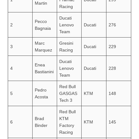
Martin
Racing
Ducati
Pecco
2
Lenovo
Ducati
276
Bagnaia
Team
Marc
Gresini
3
Ducati
229
Marquez
Racing
Ducati
Enea
4
Lenovo
Ducati
228
Bastianini
Team
Red Bull
Pedro
5
GASGAS
KTM
148
Acosta
Tech 3
Red Bull
Brad
KTM
6
KTM
145
Binder
Factory
Racing