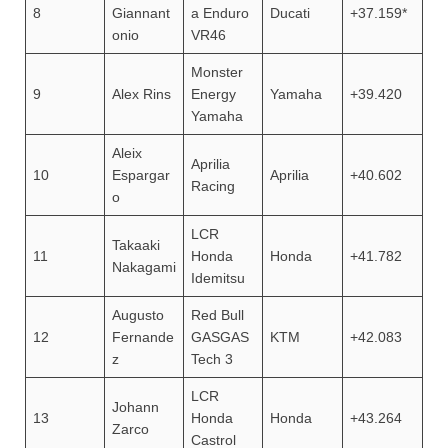
8
Giannant
a Enduro
Ducati
+37.159*
onio
VR46
Monster
9
Alex Rins
Energy
Yamaha
+39.420
Yamaha
Aleix
Aprilia
10
Espargar
Aprilia
+40.602
Racing
o
LCR
Takaaki
11
Honda
Honda
+41.782
Nakagami
Idemitsu
Augusto
Red Bull
12
Fernande
GASGAS
KTM
+42.083
z
Tech 3
LCR
Johann
13
Honda
Honda
+43.264
Zarco
Castrol