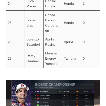
Luca
Repsol
24
Honda
1
Marini
Honda
Honda
Stefan
Racing
25
Honda
0
Bradl
Corporati
on
Lorenzo
Aprilia
26
Aprilia
0
Savadori
Racing
Monster
Remy
27
Energy
Yamaha
0
Gardner
Yamaha