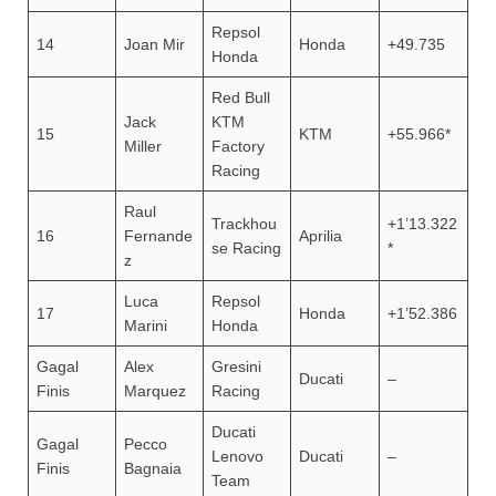
Repsol
14
Joan Mir
Honda
+49.735
Honda
Red Bull
Jack
KTM
15
KTM
+55.966*
Miller
Factory
Racing
Raul
Trackhou
+1’13.322
16
Fernande
Aprilia
se Racing
*
z
Luca
Repsol
17
Honda
+1’52.386
Marini
Honda
Gagal
Alex
Gresini
Ducati
–
Finis
Marquez
Racing
Ducati
Gagal
Pecco
Lenovo
Ducati
–
Finis
Bagnaia
Team