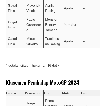
Gagal
Maverick
Aprilia
Aprilia
–
Finis
Vinales
Racing
Fabio
Monster
Gagal
Quartarar
Energy
Yamaha
–
Finis
o
Yamaha
Gagal
Miguel
Trackhou
Aprilia
–
Finis
Oliveira
se Racing
* setelah dijatuhi hukuman 16 detik.
Klasemen Pembalap MotoGP 2024
Posisi
Pembalap
Tim
Motor
Poin
Prima
Jorge
1
Pramac
Ducati
299