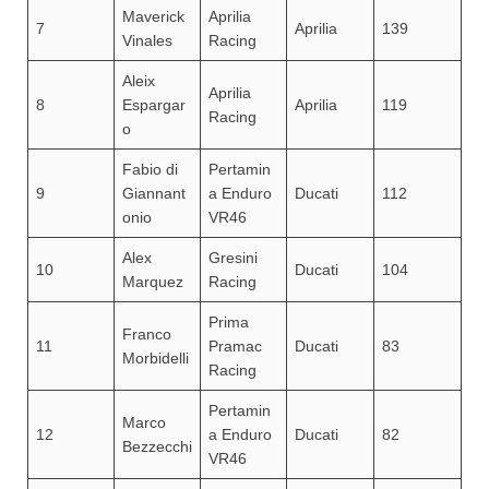
Maverick
Aprilia
7
Aprilia
139
Vinales
Racing
Aleix
Aprilia
8
Espargar
Aprilia
119
Racing
o
Fabio di
Pertamin
9
Giannant
a Enduro
Ducati
112
onio
VR46
Alex
Gresini
10
Ducati
104
Marquez
Racing
Prima
Franco
11
Pramac
Ducati
83
Morbidelli
Racing
Pertamin
Marco
12
a Enduro
Ducati
82
Bezzecchi
VR46