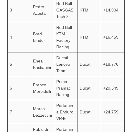
Red Bull
Pedro
3
GASGAS
KTM
+14.904
Acosta
Tech 3
Red Bull
Brad
KTM
4
KTM
+16.459
Binder
Factory
Racing
Ducati
Enea
5
Lenovo
Ducati
+18.776
Bastianini
Team
Prima
Franco
6
Pramac
Ducati
+20.549
Morbidelli
Racing
Pertamin
Marco
7
a Enduro
Ducati
+24.759
Bezzecchi
VR46
Fabio di
Pertamin