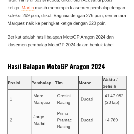
ketiga.
Martin
masih memimpin klasemen pembalap dengan
koleksi 299 poin, diikuti Bagnaia dengan 276 poin, sementara
Marquez naik ke peringkat ketiga dengan 229 poin.
Berikut adalah hasil balapan MotoGP Aragon 2024 dan
klasemen pembalap MotoGP 2024 dalam bentuk tabel:
Hasil Balapan MotoGP Aragon 2024
Waktu /
Posisi
Pembalap
Tim
Motor
Selisih
Marc
Gresini
41’47.082
1
Ducati
Marquez
Racing
(23 lap)
Prima
Jorge
2
Pramac
Ducati
+4.789
Martin
Racing