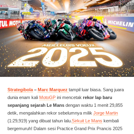
Strategibola
–
Marc Marquez
tampil luar biasa. Sang juara
dunia enam kali
MotoGP
ini mencetak
rekor lap baru
sepanjang sejarah Le Mans
dengan waktu 1 menit 29,855
detik, mengalahkan rekor sebelumnya milik
Jorge Martin
(1:29,919) yang dibuat tahun lalu.
Sirkuit Le Mans
kembali
bergemuruh! Dalam sesi Practice Grand Prix Prancis 2025