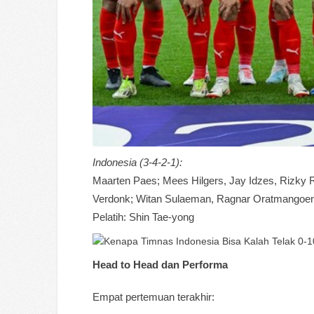
Indonesia (3-4-2-1):
Maarten Paes; Mees Hilgers, Jay Idzes, Rizky 
Verdonk; Witan Sulaeman, Ragnar Oratmangoen;
Pelatih: Shin Tae-yong
Head to Head dan Performa
Empat pertemuan terakhir: