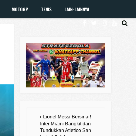
MOTOGP
TENIS
LAIN-LAINNYA
Lionel Messi Bersinar!
Inter Miami Bangkit dan
Tundukkan Atletico San