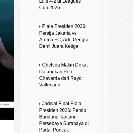
Luis 4-2 di Leagues
Cup 2026
Piala Presiden 2026:
Persija Jakarta vs
Arema FC, Adu Gengsi
Demi Juara Ketiga
Chelsea Makin Dekat
Datangkan Pep
Chavarria dari Rayo
Vallecano
Jadwal Final Piala
Presiden 2026: Persib
Bandung Tantang
Persebaya Surabaya di
Partai Puncak