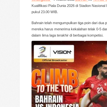
Kualifikasi Piala Dunia 2026 di Stadion Nasiona
pukul 23.00 WIB.
Bahrain telah mengumpulkan tiga poin dari dua 
mereka harus menerima kekalahan telak 0-5 dar
dalam lima laga terakhir di berbagai kompetisi.