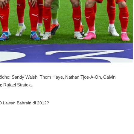
Ridho; Sandy Walsh, Thom Haye, Nathan Tjoe-A-On, Calvin
 Rafael Struick.