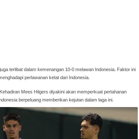
juga terlibat dalam kemenangan 10-0 melawan Indonesia. Faktor ini
menghadapi perlawanan ketat dari Indonesia.
 Kehadiran Mees Hilgers diyakini akan memperkuat pertahanan
ndonesia berpeluang memberikan kejutan dalam laga ini.