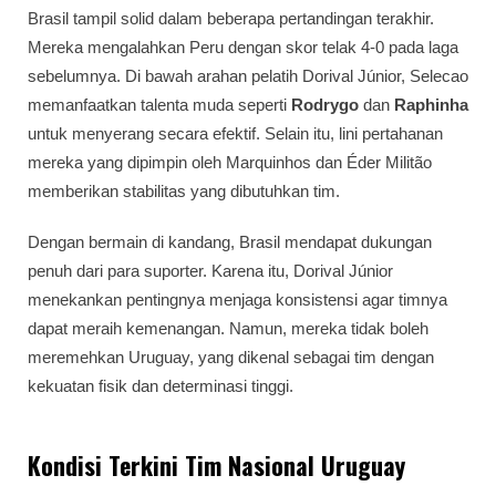
Brasil tampil solid dalam beberapa pertandingan terakhir.
Mereka mengalahkan Peru dengan skor telak 4-0 pada laga
sebelumnya. Di bawah arahan pelatih Dorival Júnior, Selecao
memanfaatkan talenta muda seperti
Rodrygo
dan
Raphinha
untuk menyerang secara efektif. Selain itu, lini pertahanan
mereka yang dipimpin oleh Marquinhos dan Éder Militão
memberikan stabilitas yang dibutuhkan tim.
Dengan bermain di kandang, Brasil mendapat dukungan
penuh dari para suporter. Karena itu, Dorival Júnior
menekankan pentingnya menjaga konsistensi agar timnya
dapat meraih kemenangan. Namun, mereka tidak boleh
meremehkan Uruguay, yang dikenal sebagai tim dengan
kekuatan fisik dan determinasi tinggi.
Kondisi Terkini Tim Nasional Uruguay