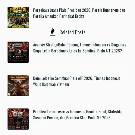
Persebaya Juara Piala Presiden 2026, Persib Runner-up dan
Persija Amankan Peringkat Ketiga
Related Posts
Analisis StrategiBola: Peluang Timnas Indonesia vs Singapura,
Siapa Lebih Berpeluang Lolos ke Semifinal Piala AFF 2026?
Demi Lolos ke Semifinal Piala AFF 2026, Timnas Indonesia
Wajib Kalahkan Vietnam
Prediksi Timor Leste vs Indonesia: Head to Head, Statistik,
Susunan Pemain, dan Prediksi Skor Piala AFF 2026