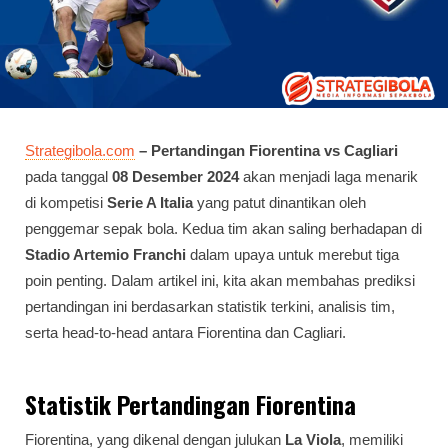
Strategibola.com
– Pertandingan Fiorentina vs Cagliari
pada tanggal
08 Desember 2024
akan menjadi laga menarik
di kompetisi
Serie A Italia
yang patut dinantikan oleh
penggemar sepak bola. Kedua tim akan saling berhadapan di
Stadio Artemio Franchi
dalam upaya untuk merebut tiga
poin penting. Dalam artikel ini, kita akan membahas prediksi
pertandingan ini berdasarkan statistik terkini, analisis tim,
serta head-to-head antara Fiorentina dan Cagliari.
Statistik Pertandingan Fiorentina
Fiorentina, yang dikenal dengan julukan
La Viola
, memiliki