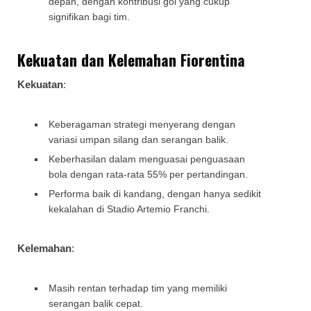
depan, dengan kontribusi gol yang cukup
signifikan bagi tim.
Kekuatan dan Kelemahan Fiorentina
Kekuatan
:
Keberagaman strategi menyerang dengan
variasi umpan silang dan serangan balik.
Keberhasilan dalam menguasai penguasaan
bola dengan rata-rata 55% per pertandingan.
Performa baik di kandang, dengan hanya sedikit
kekalahan di Stadio Artemio Franchi.
Kelemahan
:
Masih rentan terhadap tim yang memiliki
serangan balik cepat.