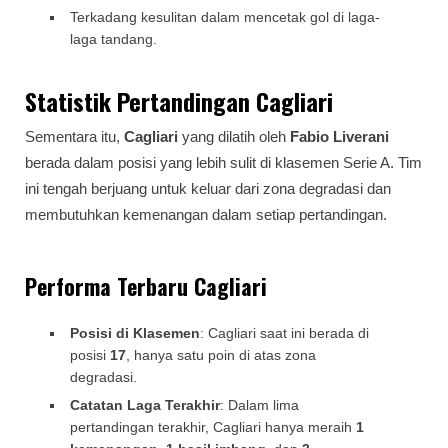
Terkadang kesulitan dalam mencetak gol di laga-
laga tandang.
Statistik Pertandingan Cagliari
Sementara itu,
Cagliari
yang dilatih oleh
Fabio Liverani
berada dalam posisi yang lebih sulit di klasemen Serie A. Tim
ini tengah berjuang untuk keluar dari zona degradasi dan
membutuhkan kemenangan dalam setiap pertandingan.
Performa Terbaru Cagliari
Posisi di Klasemen
: Cagliari saat ini berada di
posisi
17
, hanya satu poin di atas zona
degradasi.
Catatan Laga Terakhir
: Dalam lima
pertandingan terakhir, Cagliari hanya meraih
1