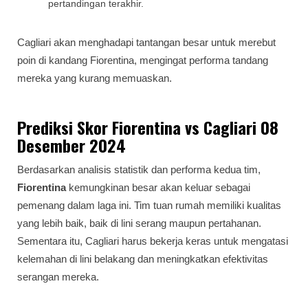
pertandingan terakhir.
Cagliari akan menghadapi tantangan besar untuk merebut
poin di kandang Fiorentina, mengingat performa tandang
mereka yang kurang memuaskan.
Prediksi Skor Fiorentina vs Cagliari 08
Desember 2024
Berdasarkan analisis statistik dan performa kedua tim,
Fiorentina
kemungkinan besar akan keluar sebagai
pemenang dalam laga ini. Tim tuan rumah memiliki kualitas
yang lebih baik, baik di lini serang maupun pertahanan.
Sementara itu, Cagliari harus bekerja keras untuk mengatasi
kelemahan di lini belakang dan meningkatkan efektivitas
serangan mereka.