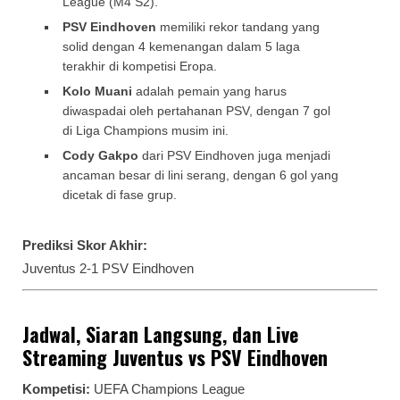
League (M4 S2).
PSV Eindhoven
memiliki rekor tandang yang
solid dengan 4 kemenangan dalam 5 laga
terakhir di kompetisi Eropa.
Kolo Muani
adalah pemain yang harus
diwaspadai oleh pertahanan PSV, dengan 7 gol
di Liga Champions musim ini.
Cody Gakpo
dari PSV Eindhoven juga menjadi
ancaman besar di lini serang, dengan 6 gol yang
dicetak di fase grup.
Prediksi Skor Akhir:
Juventus 2-1 PSV Eindhoven
Jadwal, Siaran Langsung, dan Live
Streaming Juventus vs PSV Eindhoven
Kompetisi:
UEFA Champions League