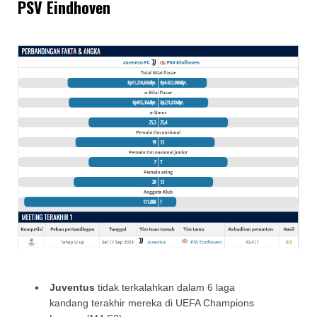
PSV Eindhoven
Juventus
tidak terkalahkan dalam 6 laga
kandang terakhir mereka di UEFA Champions