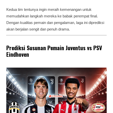
Kedua tim tentunya ingin meraih kemenangan untuk
memudahkan langkah mereka ke babak perempat final.
Dengan kualitas pemain dan pengalaman, laga ini diprediksi
akan berjalan sengit dan penuh drama.
Prediksi Susunan Pemain Juventus vs PSV
Eindhoven