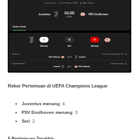
Rekor Pertemuan di UEFA Champions League
Juventus menang
: 4
PSV Eindhoven menang
: 3
Seri
: 2
5 Pertemuan Terakhir