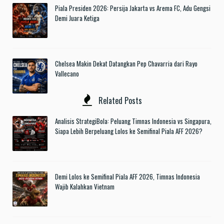
Piala Presiden 2026: Persija Jakarta vs Arema FC, Adu Gengsi
Demi Juara Ketiga
Chelsea Makin Dekat Datangkan Pep Chavarria dari Rayo
Vallecano
Related Posts
Analisis StrategiBola: Peluang Timnas Indonesia vs Singapura,
Siapa Lebih Berpeluang Lolos ke Semifinal Piala AFF 2026?
Demi Lolos ke Semifinal Piala AFF 2026, Timnas Indonesia
Wajib Kalahkan Vietnam