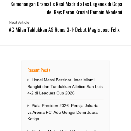
Kemenangan Dramatis Real Madrid atas Leganes di Copa
del Rey: Peran Krusial Pemain Akademi
Next Article
AC Milan Taklukkan AS Roma 3-1: Debut Magis Joao Felix
Recent Posts
Lionel Messi Bersinar! Inter Miami
Bangkit dan Tundukkan Atletico San Luis
4-2 di Leagues Cup 2026
Piala Presiden 2026: Persija Jakarta
vs Arema FC, Adu Gengsi Demi Juara
Ketiga