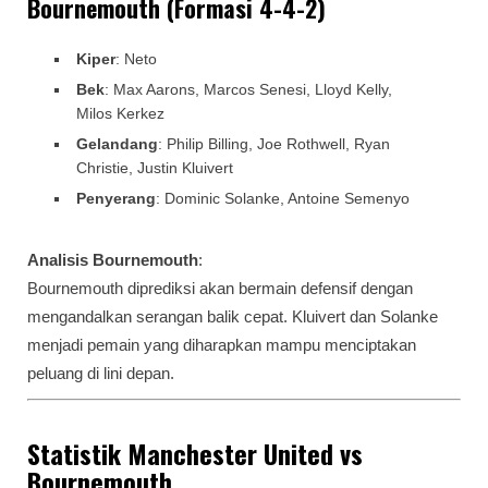
Bournemouth (Formasi 4-4-2)
Kiper
: Neto
Bek
: Max Aarons, Marcos Senesi, Lloyd Kelly,
Milos Kerkez
Gelandang
: Philip Billing, Joe Rothwell, Ryan
Christie, Justin Kluivert
Penyerang
: Dominic Solanke, Antoine Semenyo
Analisis Bournemouth
:
Bournemouth diprediksi akan bermain defensif dengan
mengandalkan serangan balik cepat. Kluivert dan Solanke
menjadi pemain yang diharapkan mampu menciptakan
peluang di lini depan.
Statistik Manchester United vs
Bournemouth