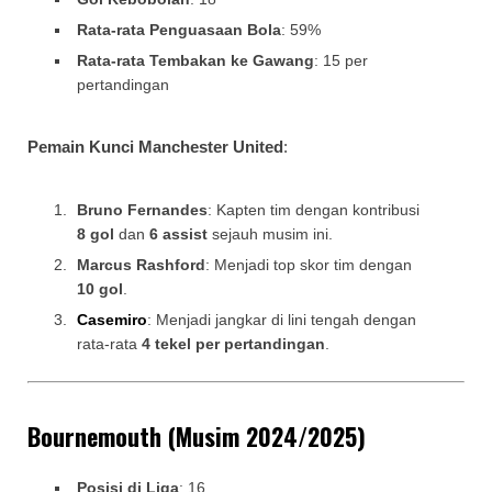
Rata-rata Penguasaan Bola
: 59%
Rata-rata Tembakan ke Gawang
: 15 per
pertandingan
Pemain Kunci Manchester United
:
Bruno Fernandes
: Kapten tim dengan kontribusi
8 gol
dan
6 assist
sejauh musim ini.
Marcus Rashford
: Menjadi top skor tim dengan
10 gol
.
Casemiro
: Menjadi jangkar di lini tengah dengan
rata-rata
4 tekel per pertandingan
.
Bournemouth (Musim 2024/2025)
Posisi di Liga
: 16