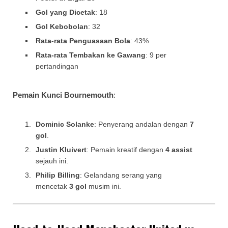
Gol yang Dicetak
: 18
Gol Kebobolan
: 32
Rata-rata Penguasaan Bola
: 43%
Rata-rata Tembakan ke Gawang
: 9 per
pertandingan
Pemain Kunci Bournemouth
:
Dominic Solanke
: Penyerang andalan dengan
7
gol
.
Justin Kluivert
: Pemain kreatif dengan
4 assist
sejauh ini.
Philip Billing
: Gelandang serang yang
mencetak
3 gol
musim ini.