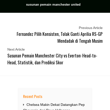
susunan pemain manchester united
Previous Article
Fernandez Pilih Konsisten, Tolak Ganti Aprilia RS-GP
Mendadak di Tengah Musim
Next Article
Susunan Pemain Manchester City vs Everton: Head-to-
Head, Statistik, dan Prediksi Skor
Recent Posts
Chelsea Makin Dekat Datangkan Pep