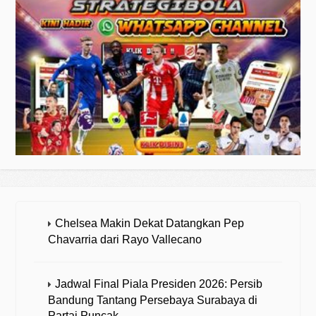
Chelsea Makin Dekat Datangkan Pep
Chavarria dari Rayo Vallecano
Jadwal Final Piala Presiden 2026: Persib
Bandung Tantang Persebaya Surabaya di
Partai Puncak