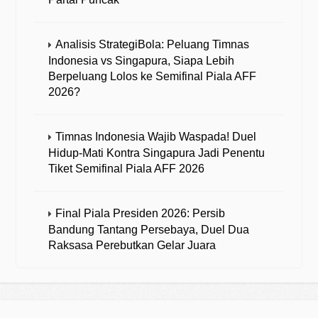
Analisis StrategiBola: Peluang Timnas
Indonesia vs Singapura, Siapa Lebih
Berpeluang Lolos ke Semifinal Piala AFF
2026?
Timnas Indonesia Wajib Waspada! Duel
Hidup-Mati Kontra Singapura Jadi Penentu
Tiket Semifinal Piala AFF 2026
Final Piala Presiden 2026: Persib
Bandung Tantang Persebaya, Duel Dua
Raksasa Perebutkan Gelar Juara