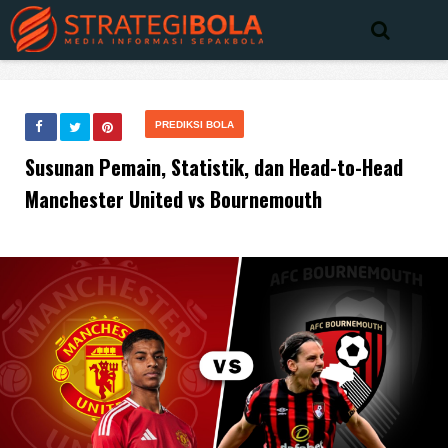
PREDIKSI BOLA
Susunan Pemain, Statistik, dan Head-to-Head
Manchester United vs Bournemouth