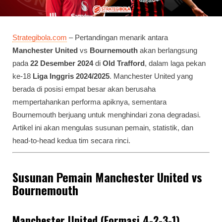
Strategibola.com
– Pertandingan menarik antara
Manchester United
vs
Bournemouth
akan berlangsung
pada
22 Desember 2024
di
Old Trafford
, dalam laga pekan
ke-18
Liga Inggris 2024/2025
. Manchester United yang
berada di posisi empat besar akan berusaha
mempertahankan performa apiknya, sementara
Bournemouth berjuang untuk menghindari zona degradasi.
Artikel ini akan mengulas susunan pemain, statistik, dan
head-to-head kedua tim secara rinci.
Susunan Pemain Manchester United vs
Bournemouth
Manchester United (Formasi 4-2-3-1)