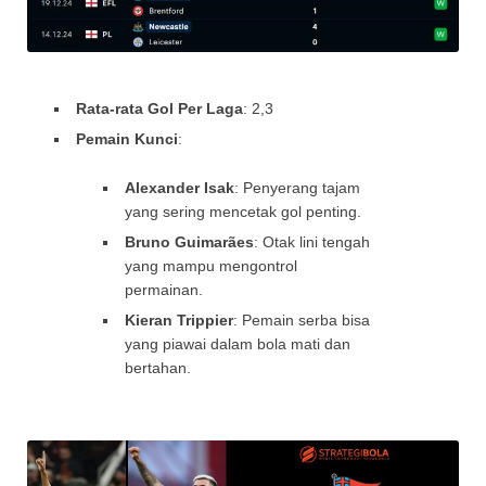
Rata-rata Gol Per Laga
: 2,3
Pemain Kunci
:
Alexander Isak
: Penyerang tajam
yang sering mencetak gol penting.
Bruno Guimarães
: Otak lini tengah
yang mampu mengontrol
permainan.
Kieran Trippier
: Pemain serba bisa
yang piawai dalam bola mati dan
bertahan.