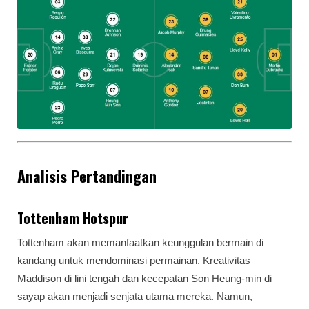
Analisis Pertandingan
Tottenham Hotspur
Tottenham akan memanfaatkan keunggulan bermain di
kandang untuk mendominasi permainan. Kreativitas
Maddison di lini tengah dan kecepatan Son Heung-min di
sayap akan menjadi senjata utama mereka. Namun,