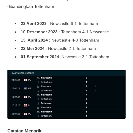
dibandingkan Tottenham:
23 April 2023
: Newcastle 6-1 Tottenham
10 Desember 2023
: Tottenham 4-1 Newcastle
13 April 2024
: Newcastle 4-0 Tottenham
22 Mei 2024
: Newcastle 2-1 Tottenham
01 September 2024
: Newcastle 2-1 Tottenham
Catatan Menarik
: