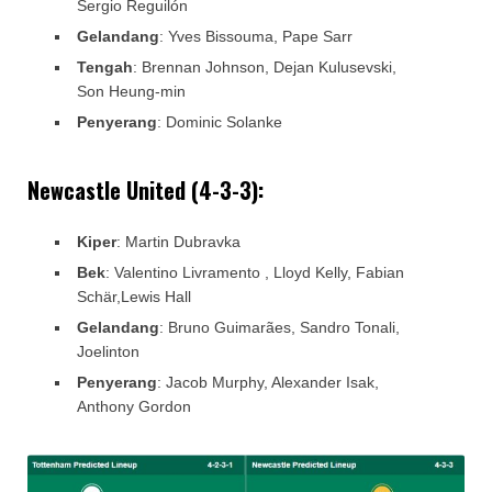
Sergio Reguilón
Gelandang
: Yves Bissouma, Pape Sarr
Tengah
: Brennan Johnson, Dejan Kulusevski,
Son Heung-min
Penyerang
: Dominic Solanke
Newcastle United (4-3-3)
:
Kiper
: Martin Dubravka
Bek
:
Valentino Livramento
,
Lloyd Kelly
, Fabian
Schär,Lewis Hall
Gelandang
: Bruno Guimarães,
Sandro Tonali
,
Joelinton
Penyerang
:
Jacob Murphy
, Alexander Isak,
Anthony Gordon