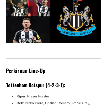
Perkiraan Line-Up
Tottenham Hotspur (4-2-3-1)
:
Kiper
: Fraser Forster
Bek
: Pedro Porro, Cristian Romero, Archie Gray,