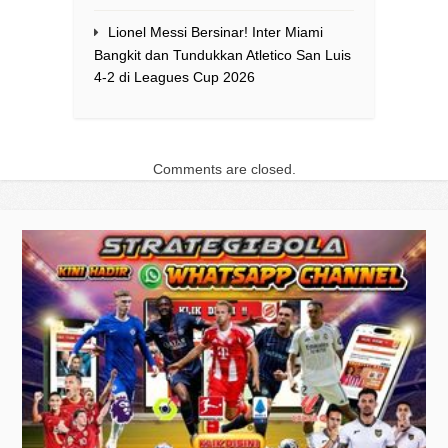
Lionel Messi Bersinar! Inter Miami
Bangkit dan Tundukkan Atletico San Luis
4-2 di Leagues Cup 2026
Comments are closed.