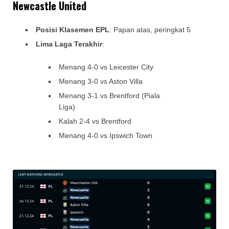
Newcastle United
Posisi Klasemen EPL
: Papan atas, peringkat 5
Lima Laga Terakhir
:
Menang 4-0 vs Leicester City
Menang 3-0 vs Aston Villa
Menang 3-1 vs Brentford (Piala
Liga)
Kalah 2-4 vs Brentford
Menang 4-0 vs Ipswich Town