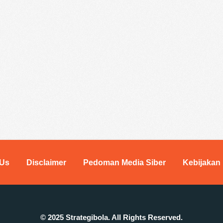
 Us
Disclaimer
Pedoman Media Siber
Kebijakan 
© 2025 Strategibola. All Rights Reserved.