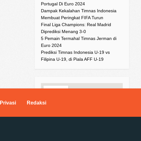
Portugal Di Euro 2024
Dampak Kekalahan Timnas Indonesia
Membuat Peringkat FIFA Turun
Final Liga Champions: Real Madrid
Diprediksi Menang 3-0
5 Pemain Termahal Timnas Jerman di
Euro 2024
Prediksi Timnas Indonesia U-19 vs
Filipina U-19, di Piala AFF U-19
Privasi
Redaksi