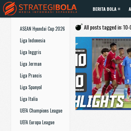
BERITA BOLA
A
All posts tagged in: 10-
ASEAN Hyundai Cup 2026
Liga Indonesia
Liga Inggris
Liga Jerman
Liga Prancis
Liga Spanyol
Liga Italia
UEFA Champions League
UEFA Europa League