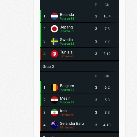
P
GK
+/-
PTS
Belanda
1
3
10:4
6
7
Putaran 32
Jepang
2
3
7:3
4
5
Putaran 32
Swedia
3
3
7:7
0
4
Putaran 32
Tunisia
4
3
2:12
-10
0
Eliminated
Grup G
P
GK
+/-
PTS
Belgium
1
3
6:2
4
5
Putaran 32
Mesir
2
3
5:3
2
5
Putaran 32
Iran
3
3
3:3
0
3
Eliminated
Selandia Baru
4
3
4:10
-6
1
Eliminated