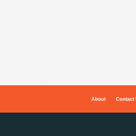
About
Contact