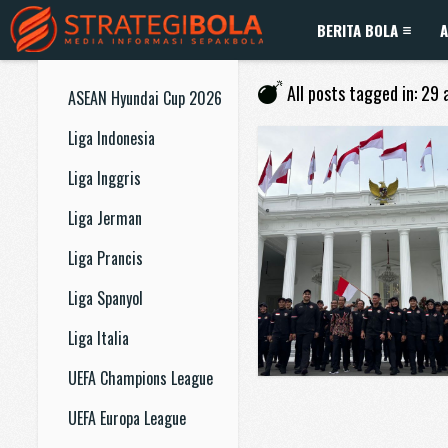
BERITA BOLA
A
All posts tagged in: 29 
ASEAN Hyundai Cup 2026
Liga Indonesia
Liga Inggris
Liga Jerman
Liga Prancis
Liga Spanyol
Liga Italia
UEFA Champions League
UEFA Europa League