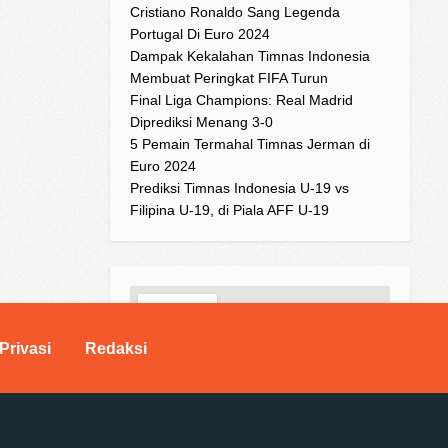
Cristiano Ronaldo Sang Legenda
Portugal Di Euro 2024
Dampak Kekalahan Timnas Indonesia
Membuat Peringkat FIFA Turun
Final Liga Champions: Real Madrid
Diprediksi Menang 3-0
5 Pemain Termahal Timnas Jerman di
Euro 2024
Prediksi Timnas Indonesia U-19 vs
Filipina U-19, di Piala AFF U-19
Privasi
Redaksi