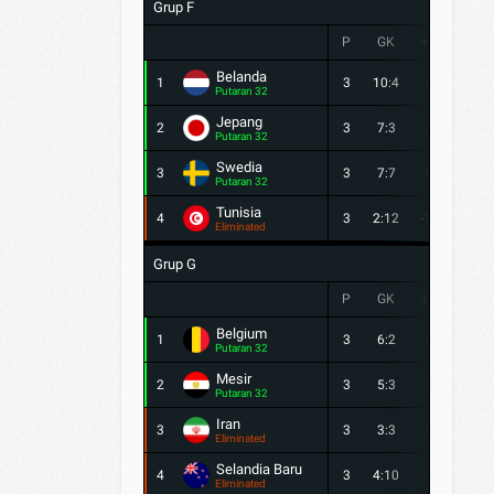
Grup F
P
GK
+/-
PTS
Belanda
1
3
10:4
6
7
Putaran 32
Jepang
2
3
7:3
4
5
Putaran 32
Swedia
3
3
7:7
0
4
Putaran 32
Tunisia
4
3
2:12
-10
0
Eliminated
Grup G
P
GK
+/-
PTS
Belgium
1
3
6:2
4
5
Putaran 32
Mesir
2
3
5:3
2
5
Putaran 32
Iran
3
3
3:3
0
3
Eliminated
Selandia Baru
4
3
4:10
-6
1
Eliminated