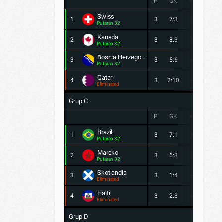
P
GK
+/-
PTS
Swiss
1
3
7:3
4
7
Putaran 32
Kanada
2
3
8:3
5
4
Putaran 32
Bosnia Herzegovina
3
3
5:6
-1
4
Putaran 32
Qatar
4
3
2:10
-8
1
Eliminated
Grup C
P
GK
+/-
PTS
Brazil
1
3
7:1
6
7
Putaran 32
Maroko
2
3
6:3
3
7
Putaran 32
Skotlandia
3
3
1:4
-3
3
Eliminated
Haiti
4
3
2:8
-6
0
Eliminated
Grup D