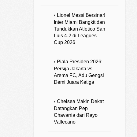
Lionel Messi Bersinar!
Inter Miami Bangkit dan
Tundukkan Atletico San
Luis 4-2 di Leagues
Cup 2026
Piala Presiden 2026:
Persija Jakarta vs
Arema FC, Adu Gengsi
Demi Juara Ketiga
Chelsea Makin Dekat
Datangkan Pep
Chavarria dari Rayo
Vallecano