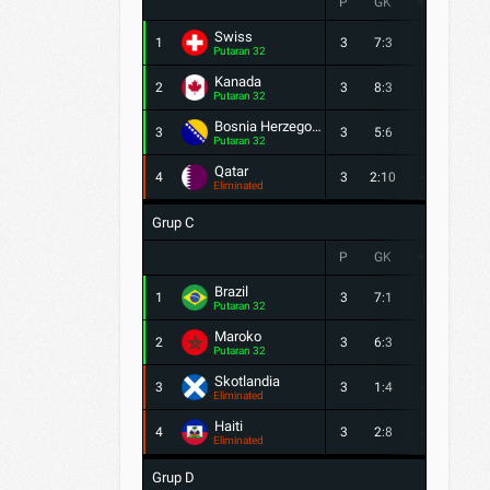
P
GK
+/-
PTS
Swiss
1
3
7:3
4
7
Putaran 32
Kanada
2
3
8:3
5
4
Putaran 32
Bosnia Herzegovina
3
3
5:6
-1
4
Putaran 32
Qatar
4
3
2:10
-8
1
Eliminated
Grup C
P
GK
+/-
PTS
Brazil
1
3
7:1
6
7
Putaran 32
Maroko
2
3
6:3
3
7
Putaran 32
Skotlandia
3
3
1:4
-3
3
Eliminated
Haiti
4
3
2:8
-6
0
Eliminated
Grup D