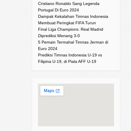
Cristiano Ronaldo Sang Legenda
Portugal Di Euro 2024
Dampak Kekalahan Timnas Indonesia
Membuat Peringkat FIFA Turun
Final Liga Champions: Real Madrid
Diprediksi Menang 3-0
5 Pemain Termahal Timnas Jerman di
Euro 2024
Prediksi Timnas Indonesia U-19 vs
Filipina U-19, di Piala AFF U-19