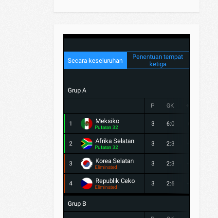
Penentuan tempat
Secara keseluruhan
ketiga
Grup A
P
GK
+/-
PTS
Meksiko
1
3
6:0
6
9
Putaran 32
Afrika Selatan
2
3
2:3
-1
4
Putaran 32
Korea Selatan
3
3
2:3
-1
3
Eliminated
Republik Ceko
4
3
2:6
-4
1
Eliminated
Grup B