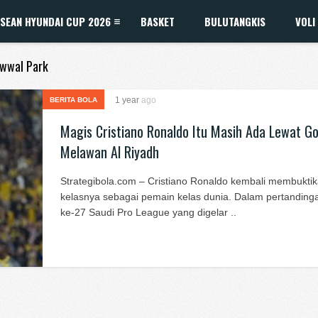
SEAN HYUNDAI CUP 2026
BASKET
BULUTANGKIS
VOLI
 Awwal Park
1 year
ago
BERITA BOLA
Magis Cristiano Ronaldo Itu Masih Ada Lewat Go
Melawan Al Riyadh
Strategibola.com – Cristiano Ronaldo kembali membukti
kelasnya sebagai pemain kelas dunia. Dalam pertanding
ke-27 Saudi Pro League yang digelar ..