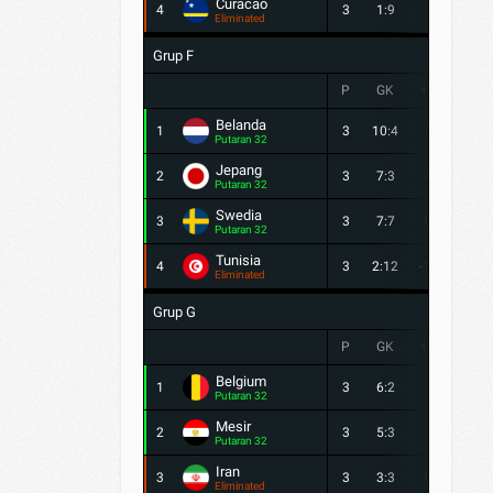
Curacao
4
3
1:9
-8
1
Eliminated
Grup F
P
GK
+/-
PTS
Belanda
1
3
10:4
6
7
Putaran 32
Jepang
2
3
7:3
4
5
Putaran 32
Swedia
3
3
7:7
0
4
Putaran 32
Tunisia
4
3
2:12
-10
0
Eliminated
Grup G
P
GK
+/-
PTS
Belgium
1
3
6:2
4
5
Putaran 32
Mesir
2
3
5:3
2
5
Putaran 32
Iran
3
3
3:3
0
3
Eliminated