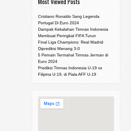
Most Viewed Posts
Cristiano Ronaldo Sang Legenda
Portugal Di Euro 2024
Dampak Kekalahan Timnas Indonesia
Membuat Peringkat FIFA Turun
Final Liga Champions: Real Madrid
Diprediksi Menang 3-0
5 Pemain Termahal Timnas Jerman di
Euro 2024
Prediksi Timnas Indonesia U-19 vs
Filipina U-19, di Piala AFF U-19