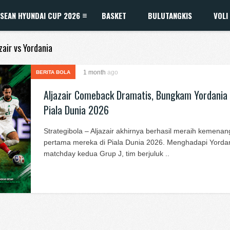
SEAN HYUNDAI CUP 2026
BASKET
BULUTANGKIS
VOLI
zair vs Yordania
1 month
ago
BERITA BOLA
Aljazair Comeback Dramatis, Bungkam Yordania 
Piala Dunia 2026
Strategibola – Aljazair akhirnya berhasil meraih kemena
pertama mereka di Piala Dunia 2026. Menghadapi Yorda
matchday kedua Grup J, tim berjuluk ..