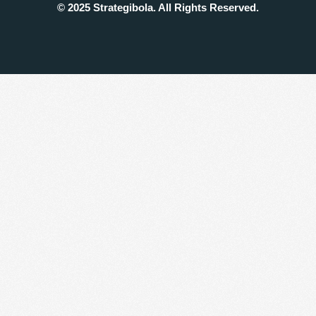
© 2025 Strategibola. All Rights Reserved.