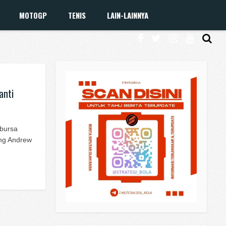
MOTOGP
TENIS
LAIN-LAINNYA
anti
 bursa
ong Andrew