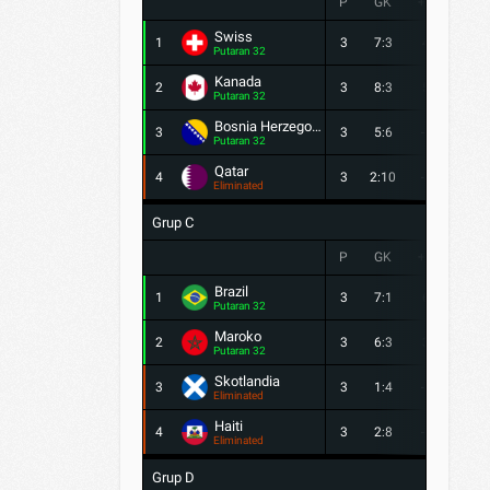
P
GK
+/-
PTS
Swiss
1
3
7:3
4
7
Putaran 32
Kanada
2
3
8:3
5
4
Putaran 32
Bosnia Herzegovina
3
3
5:6
-1
4
Putaran 32
Qatar
4
3
2:10
-8
1
Eliminated
Grup C
P
GK
+/-
PTS
Brazil
1
3
7:1
6
7
Putaran 32
Maroko
2
3
6:3
3
7
Putaran 32
Skotlandia
3
3
1:4
-3
3
Eliminated
Haiti
4
3
2:8
-6
0
Eliminated
Grup D