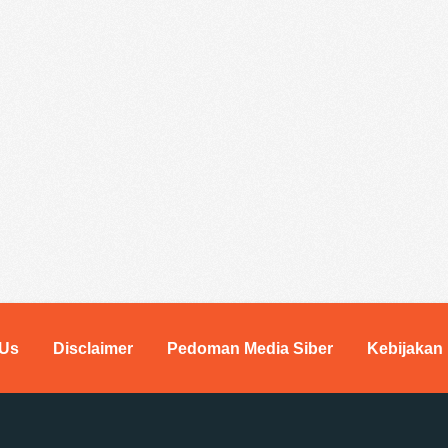
 Us
Disclaimer
Pedoman Media Siber
Kebijakan 