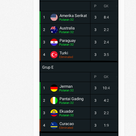
P
GK
+/-
PTS
Amerika Serikat
1
3
8:4
4
6
Putaran 32
Australia
2
3
2:2
0
4
Putaran 32
Paraguay
3
3
2:4
-2
4
Putaran 32
Turki
4
3
3:5
-2
3
Eliminated
Grup E
P
GK
+/-
PTS
Jerman
1
3
10:4
6
6
Putaran 32
Pantai Gading
2
3
4:2
2
6
Putaran 32
Ekuador
3
3
2:2
0
4
Putaran 32
Curacao
4
3
1:9
-8
1
Eliminated