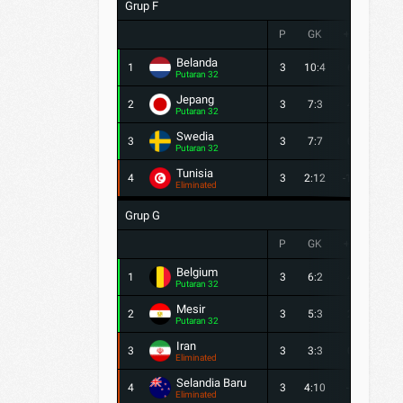
Grup F
P
GK
+/-
PTS
Belanda
1
3
10:4
6
7
Putaran 32
Jepang
2
3
7:3
4
5
Putaran 32
Swedia
3
3
7:7
0
4
Putaran 32
Tunisia
4
3
2:12
-10
0
Eliminated
Grup G
P
GK
+/-
PTS
Belgium
1
3
6:2
4
5
Putaran 32
Mesir
2
3
5:3
2
5
Putaran 32
Iran
3
3
3:3
0
3
Eliminated
Selandia Baru
4
3
4:10
-6
1
Eliminated