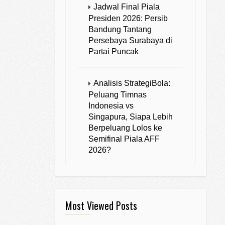
Jadwal Final Piala
Presiden 2026: Persib
Bandung Tantang
Persebaya Surabaya di
Partai Puncak
Analisis StrategiBola:
Peluang Timnas
Indonesia vs
Singapura, Siapa Lebih
Berpeluang Lolos ke
Semifinal Piala AFF
2026?
Most Viewed Posts