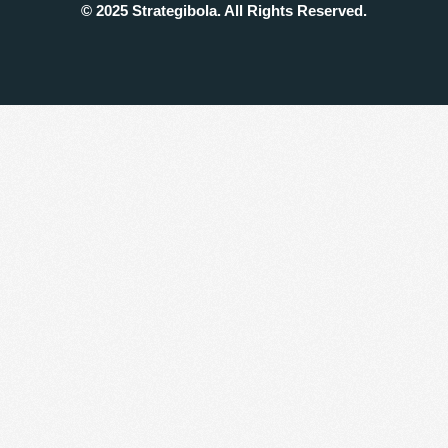
© 2025 Strategibola. All Rights Reserved.