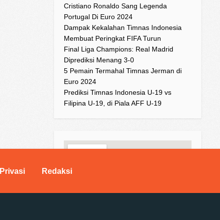
Cristiano Ronaldo Sang Legenda
Portugal Di Euro 2024
Dampak Kekalahan Timnas Indonesia
Membuat Peringkat FIFA Turun
Final Liga Champions: Real Madrid
Diprediksi Menang 3-0
5 Pemain Termahal Timnas Jerman di
Euro 2024
Prediksi Timnas Indonesia U-19 vs
Filipina U-19, di Piala AFF U-19
Privasi
Redaksi