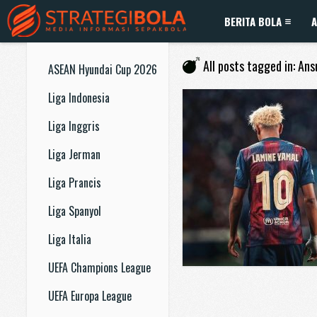
BERITA BOLA
A
All posts tagged in: An
ASEAN Hyundai Cup 2026
Liga Indonesia
Liga Inggris
Liga Jerman
Liga Prancis
Liga Spanyol
Liga Italia
UEFA Champions League
UEFA Europa League