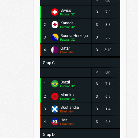
P
GK
+/-
PTS
Swiss
1
3
7:3
4
7
Putaran 32
Kanada
2
3
8:3
5
4
Putaran 32
Bosnia Herzegovina
3
3
5:6
-1
4
Putaran 32
Qatar
4
3
2:10
-8
1
Eliminated
Grup C
P
GK
+/-
PTS
Brazil
1
3
7:1
6
7
Putaran 32
Maroko
2
3
6:3
3
7
Putaran 32
Skotlandia
3
3
1:4
-3
3
Eliminated
Haiti
4
3
2:8
-6
0
Eliminated
Grup D