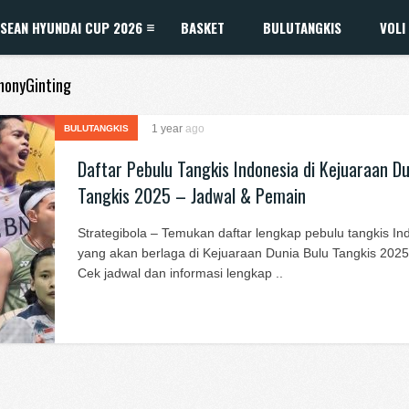
SEAN HYUNDAI CUP 2026
BASKET
BULUTANGKIS
VOLI
thonyGinting
1 year
ago
BULUTANGKIS
Daftar Pebulu Tangkis Indonesia di Kejuaraan Du
Tangkis 2025 – Jadwal & Pemain
Strategibola – Temukan daftar lengkap pebulu tangkis In
yang akan berlaga di Kejuaraan Dunia Bulu Tangkis 2025 
Cek jadwal dan informasi lengkap ..