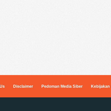
 Us
Disclaimer
Pedoman Media Siber
Kebijakan 