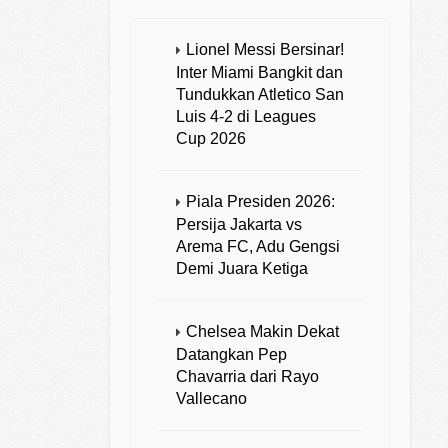
Lionel Messi Bersinar!
Inter Miami Bangkit dan
Tundukkan Atletico San
Luis 4-2 di Leagues
Cup 2026
Piala Presiden 2026:
Persija Jakarta vs
Arema FC, Adu Gengsi
Demi Juara Ketiga
Chelsea Makin Dekat
Datangkan Pep
Chavarria dari Rayo
Vallecano