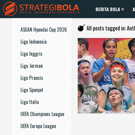
BERITA BOLA
A
All posts tagged in: An
ASEAN Hyundai Cup 2026
Liga Indonesia
Liga Inggris
Liga Jerman
Liga Prancis
Liga Spanyol
Liga Italia
UEFA Champions League
UEFA Europa League