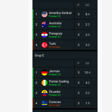
P
GK
+/-
PTS
Amerika Serikat
1
3
8:4
4
6
Putaran 32
Australia
2
3
2:2
0
4
Putaran 32
Paraguay
3
3
2:4
-2
4
Putaran 32
Turki
4
3
3:5
-2
3
Eliminated
Grup E
P
GK
+/-
PTS
Jerman
1
3
10:4
6
6
Putaran 32
Pantai Gading
2
3
4:2
2
6
Putaran 32
Ekuador
3
3
2:2
0
4
Putaran 32
Curacao
4
3
1:9
-8
1
Eliminated