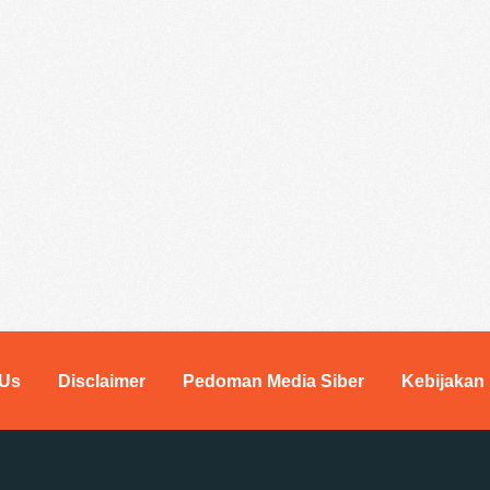
 Us
Disclaimer
Pedoman Media Siber
Kebijakan 