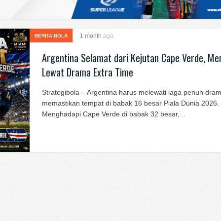
1 month
ago
BERITA BOLA
Argentina Selamat dari Kejutan Cape Verde, Me
Lewat Drama Extra Time
Strategibola – Argentina harus melewati laga penuh dra
memastikan tempat di babak 16 besar Piala Dunia 2026.
Menghadapi Cape Verde di babak 32 besar, ..