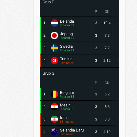
Grup F
P
GK
+/-
PTS
Belanda
1
3
10:4
6
7
Putaran 32
Jepang
2
3
7:3
4
5
Putaran 32
Swedia
3
3
7:7
0
4
Putaran 32
Tunisia
4
3
2:12
-10
0
Eliminated
Grup G
P
GK
+/-
PTS
Belgium
1
3
6:2
4
5
Putaran 32
Mesir
2
3
5:3
2
5
Putaran 32
Iran
3
3
3:3
0
3
Eliminated
Selandia Baru
4
3
4:10
-6
1
Eliminated