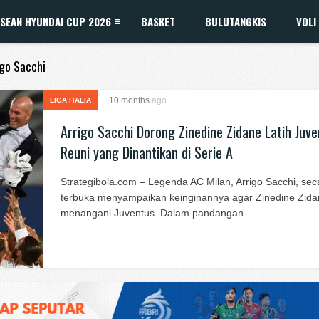
SEAN HYUNDAI CUP 2026
BASKET
BULUTANGKIS
VOLI
igo Sacchi
10 months
ago
LIGA ITALIA
Arrigo Sacchi Dorong Zinedine Zidane Latih Juve
Reuni yang Dinantikan di Serie A
Strategibola.com – Legenda AC Milan, Arrigo Sacchi, sec
terbuka menyampaikan keinginannya agar Zinedine Zida
menangani Juventus. Dalam pandangan ..