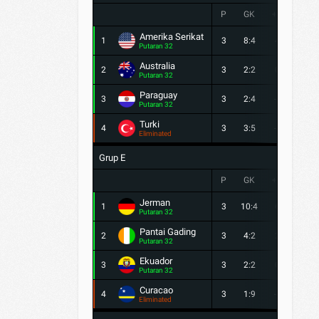
P
GK
+/-
PTS
Amerika Serikat
1
3
8:4
4
6
Putaran 32
Australia
2
3
2:2
0
4
Putaran 32
Paraguay
3
3
2:4
-2
4
Putaran 32
Turki
4
3
3:5
-2
3
Eliminated
Grup E
P
GK
+/-
PTS
Jerman
1
3
10:4
6
6
Putaran 32
Pantai Gading
2
3
4:2
2
6
Putaran 32
Ekuador
3
3
2:2
0
4
Putaran 32
Curacao
4
3
1:9
-8
1
Eliminated