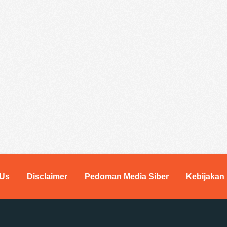
 Us
Disclaimer
Pedoman Media Siber
Kebijakan 