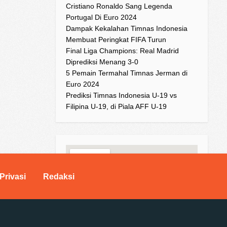
Cristiano Ronaldo Sang Legenda
Portugal Di Euro 2024
Dampak Kekalahan Timnas Indonesia
Membuat Peringkat FIFA Turun
Final Liga Champions: Real Madrid
Diprediksi Menang 3-0
5 Pemain Termahal Timnas Jerman di
Euro 2024
Prediksi Timnas Indonesia U-19 vs
Filipina U-19, di Piala AFF U-19
Privasi
Redaksi