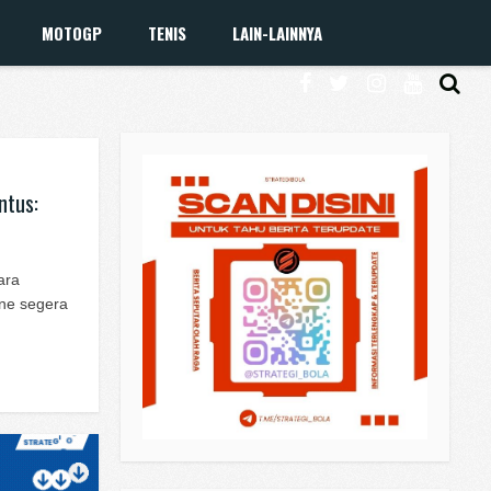
MOTOGP
TENIS
LAIN-LAINNYA
ntus:
ara
ne segera