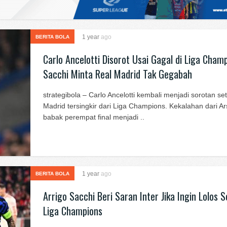
1 year
ago
BERITA BOLA
Carlo Ancelotti Disorot Usai Gagal di Liga Champ
Sacchi Minta Real Madrid Tak Gegabah
strategibola – Carlo Ancelotti kembali menjadi sorotan se
Madrid tersingkir dari Liga Champions. Kekalahan dari Ar
babak perempat final menjadi ..
1 year
ago
BERITA BOLA
Arrigo Sacchi Beri Saran Inter Jika Ingin Lolos S
Liga Champions