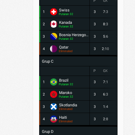
P
GK
+/-
PTS
Swiss
1
3
7:3
4
7
Putaran 32
Kanada
2
3
8:3
5
4
Putaran 32
Bosnia Herzegovina
3
3
5:6
-1
4
Putaran 32
Qatar
4
3
2:10
-8
1
Eliminated
Grup C
P
GK
+/-
PTS
Brazil
1
3
7:1
6
7
Putaran 32
Maroko
2
3
6:3
3
7
Putaran 32
Skotlandia
3
3
1:4
-3
3
Eliminated
Haiti
4
3
2:8
-6
0
Eliminated
Grup D