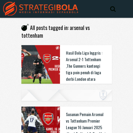
All posts tagged in: arsenal vs
tottenham
Hasil Bola Liga Inggris :
Arsenal 2-1 Tottenham
,The Gunners kantongi
tiga poin penuh di laga
derbi London utara
Susunan Pemain Arsenal
vs Tottenham Premier
League 16 Januari 2025