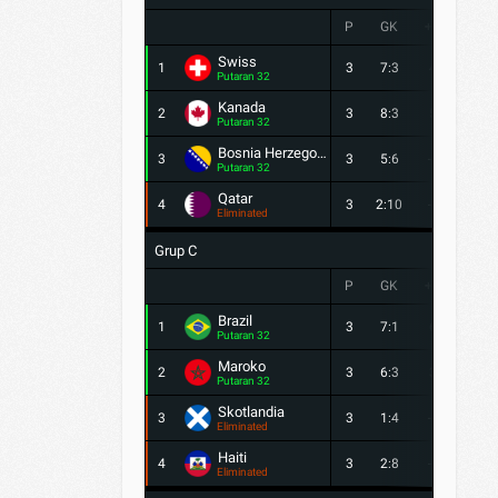
P
GK
+/-
PTS
Swiss
1
3
7:3
4
7
Putaran 32
Kanada
2
3
8:3
5
4
Putaran 32
Bosnia Herzegovina
3
3
5:6
-1
4
Putaran 32
Qatar
4
3
2:10
-8
1
Eliminated
Grup C
P
GK
+/-
PTS
Brazil
1
3
7:1
6
7
Putaran 32
Maroko
2
3
6:3
3
7
Putaran 32
Skotlandia
3
3
1:4
-3
3
Eliminated
Haiti
4
3
2:8
-6
0
Eliminated