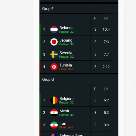
Grup F
P
GK
+/-
PTS
Belanda
1
3
10:4
6
7
Putaran 32
Jepang
2
3
7:3
4
5
Putaran 32
Swedia
3
3
7:7
0
4
Putaran 32
Tunisia
4
3
2:12
-10
0
Eliminated
Grup G
P
GK
+/-
PTS
Belgium
1
3
6:2
4
5
Putaran 32
Mesir
2
3
5:3
2
5
Putaran 32
Iran
3
3
3:3
0
3
Eliminated
Selandia Baru