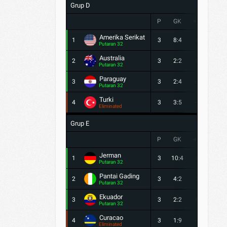
Grup D
P
GK
+/-
PTS
Amerika Serikat
1
3
8:4
4
6
Putaran 32
Australia
2
3
2:2
0
4
Putaran 32
Paraguay
3
3
2:4
-2
4
Putaran 32
Turki
4
3
3:5
-2
3
Eliminated
Grup E
P
GK
+/-
PTS
Jerman
1
3
10:4
6
6
Putaran 32
Pantai Gading
2
3
4:2
2
6
Putaran 32
Ekuador
3
3
2:2
0
4
Putaran 32
Curacao
4
3
1:9
-8
1
Eliminated