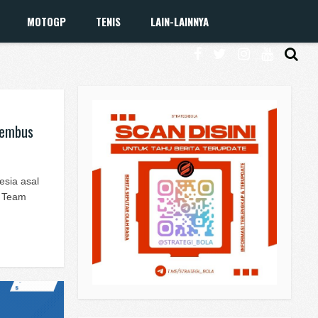
MOTOGP
TENIS
LAIN-LAINNYA
Tembus
esia asal
a Team