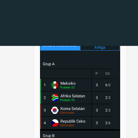
Penentuan tempat
Secara keseluruhan
ketiga
Grup A
P
GK
+/-
PTS
Meksiko
1
3
6:0
6
9
Putaran 32
Afrika Selatan
2
3
2:3
-1
4
Putaran 32
Korea Selatan
3
3
2:3
-1
3
Eliminated
Republik Ceko
4
3
2:6
-4
1
Eliminated
Grup B