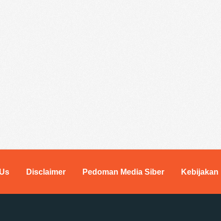
 Us
Disclaimer
Pedoman Media Siber
Kebijakan 