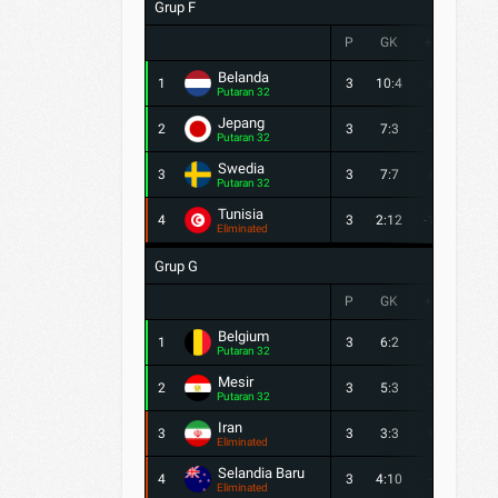
Grup F
P
GK
+/-
PTS
Belanda
1
3
10:4
6
7
Putaran 32
Jepang
2
3
7:3
4
5
Putaran 32
Swedia
3
3
7:7
0
4
Putaran 32
Tunisia
4
3
2:12
-10
0
Eliminated
Grup G
P
GK
+/-
PTS
Belgium
1
3
6:2
4
5
Putaran 32
Mesir
2
3
5:3
2
5
Putaran 32
Iran
3
3
3:3
0
3
Eliminated
Selandia Baru
4
3
4:10
-6
1
Eliminated