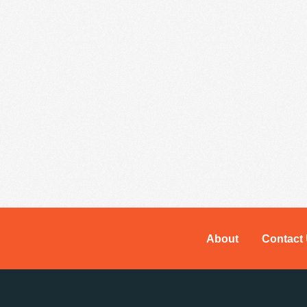
About
Contact