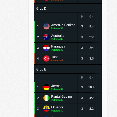
Grup D
P
GK
+/-
PTS
Amerika Serikat
1
3
8:4
4
6
Putaran 32
Australia
2
3
2:2
0
4
Putaran 32
Paraguay
3
3
2:4
-2
4
Putaran 32
Turki
4
3
3:5
-2
3
Eliminated
Grup E
P
GK
+/-
PTS
Jerman
1
3
10:4
6
6
Putaran 32
Pantai Gading
2
3
4:2
2
6
Putaran 32
Ekuador
3
3
2:2
0
4
Putaran 32