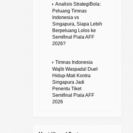
Analisis StrategiBola:
Peluang Timnas
Indonesia vs
Singapura, Siapa Lebih
Berpeluang Lolos ke
Semifinal Piala AFF
2026?
Timnas Indonesia
Wajib Waspada! Duel
Hidup-Mati Kontra
Singapura Jadi
Penentu Tiket
Semifinal Piala AFF
2026