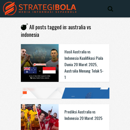
All posts tagged in: australia vs
indonesia
Hasil Australia vs
Indonesia Kualifikasi Piala
Dunia 20 Maret 2025,
Australia Menang Telak 5-
1
Prediksi Australia vs
Indonesia 20 Maret 2025