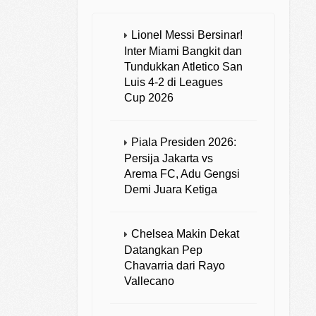
Lionel Messi Bersinar!
Inter Miami Bangkit dan
Tundukkan Atletico San
Luis 4-2 di Leagues
Cup 2026
Piala Presiden 2026:
Persija Jakarta vs
Arema FC, Adu Gengsi
Demi Juara Ketiga
Chelsea Makin Dekat
Datangkan Pep
Chavarria dari Rayo
Vallecano