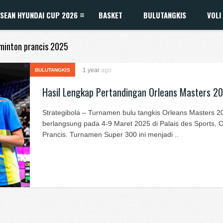
SEAN HYUNDAI CUP 2026
BASKET
BULUTANGKIS
VOLI
dminton prancis 2025
1 year
ago
BULUTANGKIS
Hasil Lengkap Pertandingan Orleans Masters 2
Strategibola – Turnamen bulu tangkis Orleans Masters 2
berlangsung pada 4-9 Maret 2025 di Palais des Sports, O
Prancis. Turnamen Super 300 ini menjadi ..