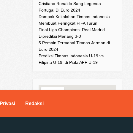
Cristiano Ronaldo Sang Legenda
Portugal Di Euro 2024
Dampak Kekalahan Timnas Indonesia
Membuat Peringkat FIFA Turun
Final Liga Champions: Real Madrid
Diprediksi Menang 3-0
5 Pemain Termahal Timnas Jerman di
Euro 2024
Prediksi Timnas Indonesia U-19 vs
Filipina U-19, di Piala AFF U-19
Privasi
Redaksi