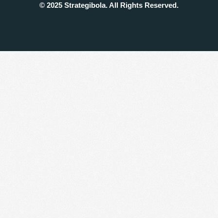
© 2025 Strategibola. All Rights Reserved.