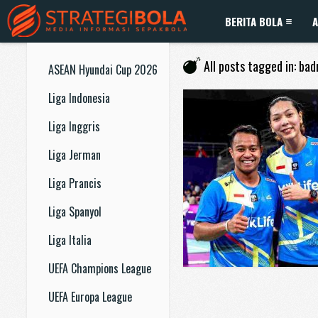
BERITA BOLA
A
All posts tagged in: ba
ASEAN Hyundai Cup 2026
Liga Indonesia
Liga Inggris
Liga Jerman
Liga Prancis
Liga Spanyol
Liga Italia
UEFA Champions League
UEFA Europa League