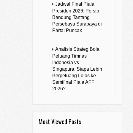
Jadwal Final Piala
Presiden 2026: Persib
Bandung Tantang
Persebaya Surabaya di
Partai Puncak
Analisis StrategiBola:
Peluang Timnas
Indonesia vs
Singapura, Siapa Lebih
Berpeluang Lolos ke
Semifinal Piala AFF
2026?
Most Viewed Posts