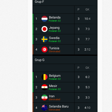
Grup F
P
GK
+/-
PTS
Belanda
1
3
10:4
6
7
Putaran 32
Jepang
2
3
7:3
4
5
Putaran 32
Swedia
3
3
7:7
0
4
Putaran 32
Tunisia
4
3
2:12
-10
0
Eliminated
Grup G
P
GK
+/-
PTS
Belgium
1
3
6:2
4
5
Putaran 32
Mesir
2
3
5:3
2
5
Putaran 32
Iran
3
3
3:3
0
3
Eliminated
Selandia Baru
4
3
4:10
-6
1
Eliminated