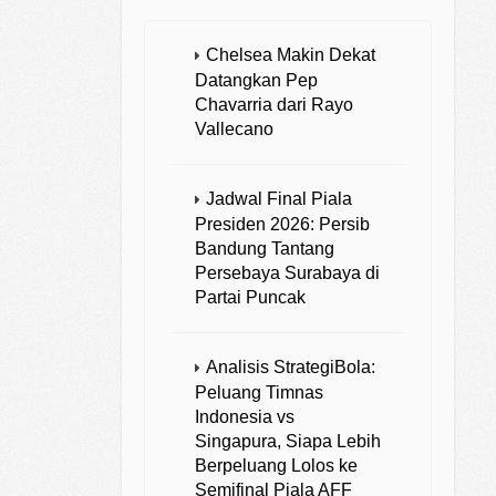
Chelsea Makin Dekat
Datangkan Pep
Chavarria dari Rayo
Vallecano
Jadwal Final Piala
Presiden 2026: Persib
Bandung Tantang
Persebaya Surabaya di
Partai Puncak
Analisis StrategiBola:
Peluang Timnas
Indonesia vs
Singapura, Siapa Lebih
Berpeluang Lolos ke
Semifinal Piala AFF