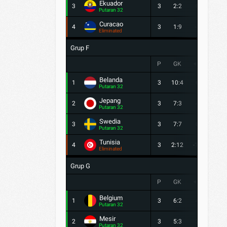
Ekuador
3
3
2:2
0
4
Putaran 32
Curacao
4
3
1:9
-8
1
Eliminated
Grup F
P
GK
+/-
PTS
Belanda
1
3
10:4
6
7
Putaran 32
Jepang
2
3
7:3
4
5
Putaran 32
Swedia
3
3
7:7
0
4
Putaran 32
Tunisia
4
3
2:12
-10
0
Eliminated
Grup G
P
GK
+/-
PTS
Belgium
1
3
6:2
4
5
Putaran 32
Mesir
2
3
5:3
2
5
Putaran 32