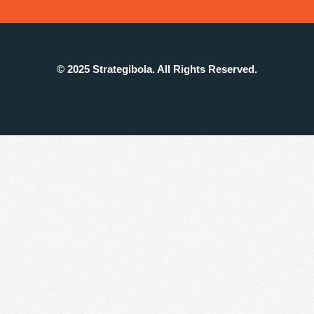
© 2025 Strategibola. All Rights Reserved.