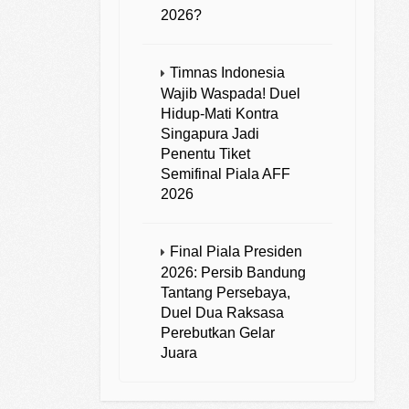
2026?
Timnas Indonesia
Wajib Waspada! Duel
Hidup-Mati Kontra
Singapura Jadi
Penentu Tiket
Semifinal Piala AFF
2026
Final Piala Presiden
2026: Persib Bandung
Tantang Persebaya,
Duel Dua Raksasa
Perebutkan Gelar
Juara