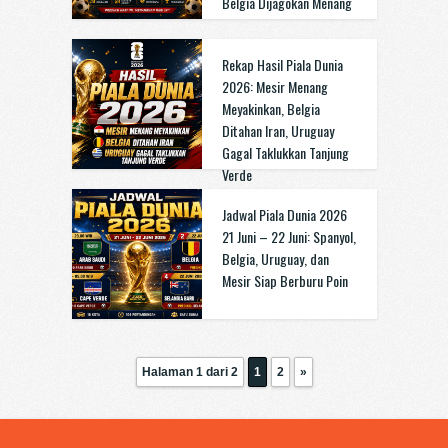
Belgia Dijagokan Menang
Rekap Hasil Piala Dunia
2026: Mesir Menang
Meyakinkan, Belgia
Ditahan Iran, Uruguay
Gagal Taklukkan Tanjung
Verde
Jadwal Piala Dunia 2026
21 Juni – 22 Juni: Spanyol,
Belgia, Uruguay, dan
Mesir Siap Berburu Poin
Halaman 1 dari 2
1
2
»