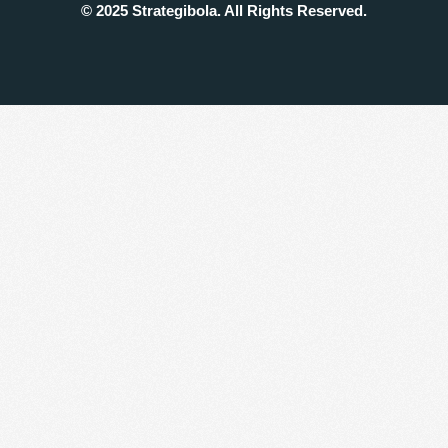
© 2025 Strategibola. All Rights Reserved.