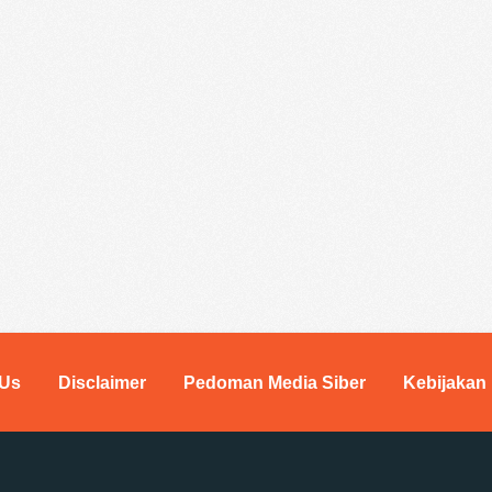
 Us
Disclaimer
Pedoman Media Siber
Kebijakan 