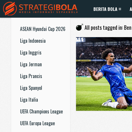
BERITA BOLA
A
All posts tagged in: Ben
ASEAN Hyundai Cup 2026
Liga Indonesia
Liga Inggris
Liga Jerman
Liga Prancis
Liga Spanyol
Liga Italia
UEFA Champions League
UEFA Europa League