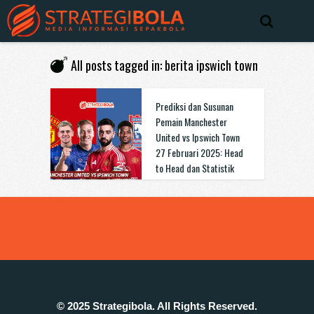
All posts tagged in: berita ipswich town
Prediksi dan Susunan
Pemain Manchester
United vs Ipswich Town
27 Februari 2025: Head
to Head dan Statistik
© 2025 Strategibola. All Rights Reserved.