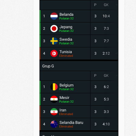
P
GK
+/-
PTS
Belanda
1
3
10:4
6
7
Putaran 32
Jepang
2
3
7:3
4
5
Putaran 32
Swedia
3
3
7:7
0
4
Putaran 32
Tunisia
4
3
2:12
-10
0
Eliminated
Grup G
P
GK
+/-
PTS
Belgium
1
3
6:2
4
5
Putaran 32
Mesir
2
3
5:3
2
5
Putaran 32
Iran
3
3
3:3
0
3
Eliminated
Selandia Baru
4
3
4:10
-6
1
Eliminated