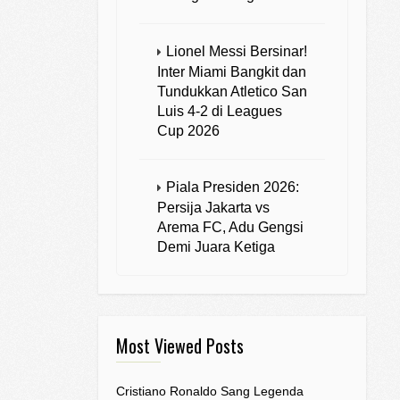
Lionel Messi Bersinar!
Inter Miami Bangkit dan
Tundukkan Atletico San
Luis 4-2 di Leagues
Cup 2026
Piala Presiden 2026:
Persija Jakarta vs
Arema FC, Adu Gengsi
Demi Juara Ketiga
Most Viewed Posts
Cristiano Ronaldo Sang Legenda