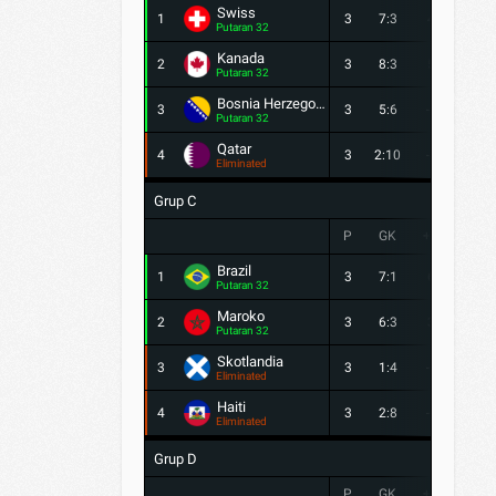
Swiss
1
3
7:3
4
7
Putaran 32
Kanada
2
3
8:3
5
4
Putaran 32
Bosnia Herzegovina
3
3
5:6
-1
4
Putaran 32
Qatar
4
3
2:10
-8
1
Eliminated
Grup C
P
GK
+/-
PTS
Brazil
1
3
7:1
6
7
Putaran 32
Maroko
2
3
6:3
3
7
Putaran 32
Skotlandia
3
3
1:4
-3
3
Eliminated
Haiti
4
3
2:8
-6
0
Eliminated
Grup D
P
GK
+/-
PTS