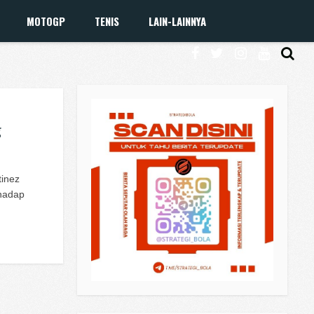
MOTOGP
TENIS
LAIN-LAINNYA
g
tinez
rhadap